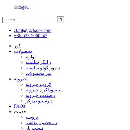
zbml@lgchains.com
+86-533-5060247
کور
محصولات
لوازم
د لنگر سلسله
د مور کولو سلسله
نور محصولات
خبرونه
ګروپ خبرونه
د سوداګرۍ خبرونه
د صنعت خبرونه
د رسنیو تمرکز
FAQs
خدمت
پروسه
د محصول نقاشۍ
ټیسټ بار