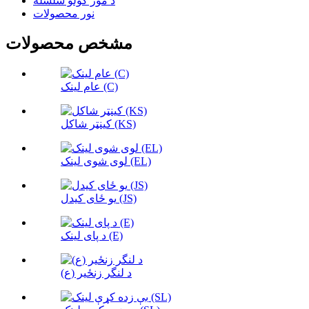
د مور کولو سلسله
نور محصولات
مشخص محصولات
عام لینک (C)
کینټر شاکل (KS)
لوی شوی لینک (EL)
یو ځای کیدل (JS)
د پای لینک (E)
د لنگر زنځیر (ع)