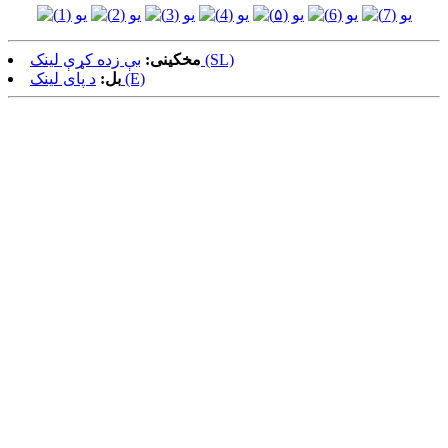
بې زده کړې لینک (SL)
مخکینی:
د پای لینک (E)
بل: