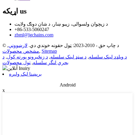
us
اړیکه
د زیچوان ولسوالی، زیبو ښار، د شان دونګ ولایت
+86-533-5060247
zbml@lgchains.com
© د چاپ حق - 2010-2023: ټول حقونه خوندي دي.
لارښوونې
,
Sitemap
,
مشخص محصولات
د ویلډډ لینک سلسله
,
د سټډ لینک سلسله
,
د زنځیرونو پورته کول
,
د
بحري لنگر سلسله
,
ټول محصولات
برېښنا لیک ولېږه
Android
x