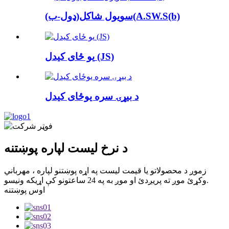
سویول شاکل(ډول-ب)(A.SW.S(b)
یو ځای کیدل (JS)
د بیړۍ سره یوځای کیدل
د نرخ لیست لپاره پوښتنه
زموږ د محصولاتو یا قیمت لیست په اړه پوښتنو لپاره ، مهرباني
وکړئ موږ ته پریږدئ او موږ به په 24 ساعتونو کې اړیکه ونیسو.
اوس پوښتنه