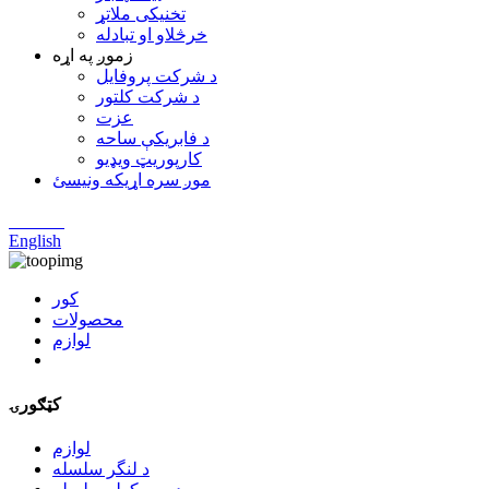
تخنیکی ملاتړ
خرڅلاو او تبادله
زموږ په اړه
د شرکت پروفایل
د شرکت کلتور
عزت
د فابریکې ساحه
کارپوریټ ویډیو
موږ سره اړیکه ونیسئ
Chinese
English
کور
محصولات
لوازم
کټګورۍ
لوازم
د لنگر سلسله