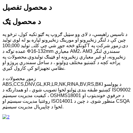
د محصول تفصیل
د محصول ټګ
د تاسیس راهیسې، د لای وو سټیل ګروپ په ګټو تکیه کول، ترڅو په
چین کې د لنگر زنځیرونو او مورینګ زنځیرونو لپاره یو له لوی تولید
کونکو څخه جوړ شي چې کلنۍ تولید 100,000T دی.زموږ شرکت په
عمده توګه د Φ16-132mm معیاري AM2، AM3 سمندري لنگر
زنځیرونه، او غیر معیاري زنځیرونه او فټینګ تولیدوي.محصولات په
پراخه کچه د کښتیو مختلف ډولونو ، د ساحل سمندري پروژو او
نظامي تجهیزاتو کې کارول کیږي.
زموږ محصولات د
ABS,CCS,DNV,GL,KR,LR,NK,RINA,BV,RS,BKI د یوولسو
کښتیو طبقه بندی ټولنو لخوا تصویب شوي ، او همدارنګه د ISO9002
کیفیت مدیریت سیسټم ، OSHMS18001 د حرفوي خوندیتوب او
روغتیا مدیریت سیسټم او ISO14001 منظور شوی. د چین د CSQA
لخوا د چاپیریال مدیریت سیسټم.