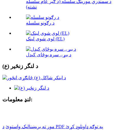
د سمندري مورینګ سلسله (د ګیر عام سلسله
نشته)
د رګونو سلسله
لوی شوی لینک (EL)
د بیړۍ سره یوځای کیدل
د لنگر زنځیر (ع)
لنډ معلومات:
د PDF په توګه ډاونلوډ کړئ
موږ ته بریښنالیک واستوئ