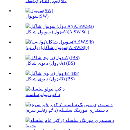
بې زده کړې لینک (SL)
سویول(SW)
سویول شاکل (ډول-A)(A.SW.S(a)
سویول شاکل(ډول-ب)(A.SW.S(b)
د بوی شاکل (ډول-A) (BS)
د بوی شاکل (ډول-B) (BS)
د کب نیولو سلسله
د سمندري مورینګ سلسله (د ګډ زنځیر سره)