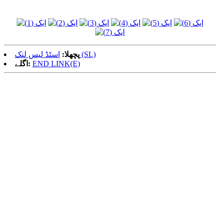
اسٹڈ لیس لنک (SL)
پچھلا:
END LINK(E)
اگلے: