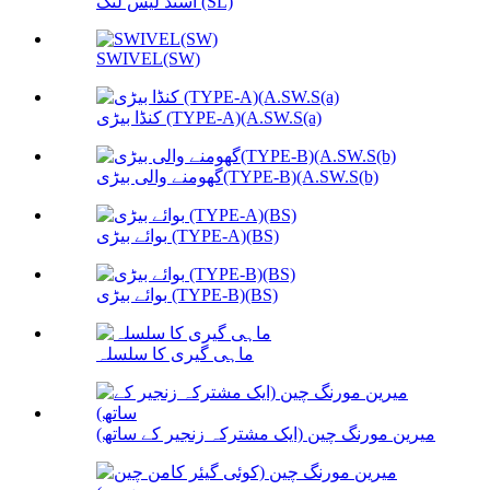
اسٹڈ لیس لنک (SL)
SWIVEL(SW)
کنڈا بیڑی (TYPE-A)(A.SW.S(a)
گھومنے والی بیڑی(TYPE-B)(A.SW.S(b)
بوائے بیڑی (TYPE-A)(BS)
بوائے بیڑی (TYPE-B)(BS)
ماہی گیری کا سلسلہ
میرین مورنگ چین (ایک مشترکہ زنجیر کے ساتھ)