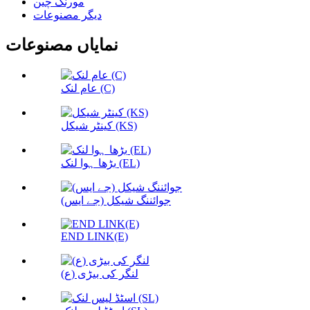
مورنگ چین
دیگر مصنوعات
نمایاں مصنوعات
عام لنک (C)
کینٹر شیکل (KS)
بڑھا ہوا لنک (EL)
جوائننگ شیکل (جے ایس)
END LINK(E)
لنگر کی بیڑی (ع)