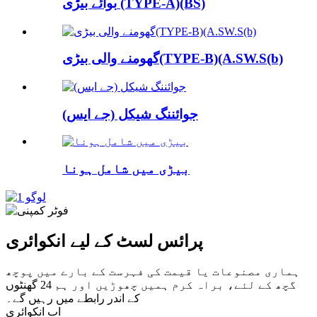
بوائے بیڑی (TYPE-A)(BS)
گھومنے والی بیڑی(TYPE-B)(A.SW.S(b)
جوائننگ شیکل (جے ایس)
بیڑی میں شامل ہونا
پرائس لسٹ کے لیے انکوائری
ہماری مصنوعات یا قیمت کی فہرست کے بارے میں پوچھ
گچھ کے لئے، براہ کرم ہمیں چھوڑیں اور ہم 24 گھنٹوں
کے اندر رابطے میں رہیں گے۔
اب انکوائری