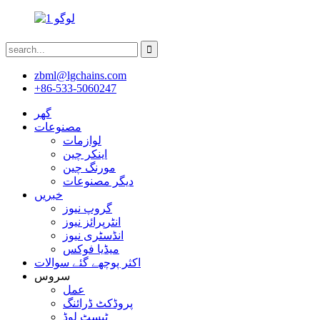
zbml@lgchains.com
+86-533-5060247
گھر
مصنوعات
لوازمات
اینکر چین
مورنگ چین
دیگر مصنوعات
خبریں
گروپ نیوز
انٹرپرائز نیوز
انڈسٹری نیوز
میڈیا فوکس
اکثر پوچھے گئے سوالات
سروس
عمل
پروڈکٹ ڈرائنگ
ٹیسٹ لوڈ