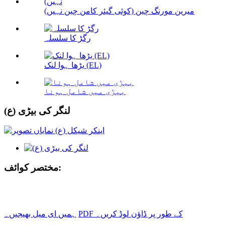
میرین مورنگ چین (کوئی گیئر کامن چین نہیں)
رگڑ کا سلسلہ
بڑھا ہوا لنک (EL)
بیڑی میں شامل ہونا
لنگر کی بیڑی (ع)
مختصر کوائف:
PDF کے طور پر ڈاؤن لوڈ کریں۔
ہمیں ای میل بھیجیں۔