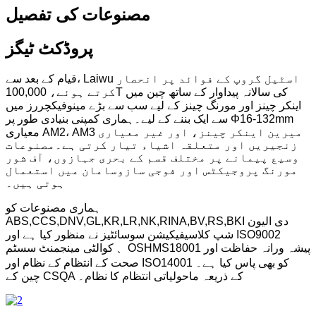
مصنوعات کی تفصیل
پروڈکٹ ٹیگز
قیام کے بعد سے، Laiwu اسٹیل گروپ کے فوائد پر انحصار
کرتے ہوئے، 100,000T کی سالانہ پیداوار کے ساتھ چین میں
اینکر چینز اور مورنگ چینز کے لیے سب سے بڑے مینوفیکچررز میں
سے ایک بننے کے لیے۔ہماری کمپنی بنیادی طور پر Φ16-132mm
معیاری AM2، AM3 میرین اینکر چینز، اور غیر معیاری
زنجیریں اور متعلقہ اشیاء تیار کرتی ہے۔مصنوعات
وسیع پیمانے پر مختلف قسم کے بحری جہازوں، آف شور
مورنگ پروجیکٹس اور فوجی سازوسامان میں استعمال
ہوتی ہیں۔
ہماری مصنوعات کو
ABS,CCS,DNV,GL,KR,LR,NK,RINA,BV,RS,BKI دی الیون
شپ کلاسیفیکیشن سوسائٹیز نے منظور کیا ہے اور ISO9002
کوالٹی مینجمنٹ سسٹم 、OSHMS18001 پیشہ ورانہ حفاظت اور
صحت کے انتظام کے نظام اور ISO14001 کو بھی پاس کیا ہے۔
چین کے CSQA کے ذریعہ ماحولیاتی انتظام کا نظام۔