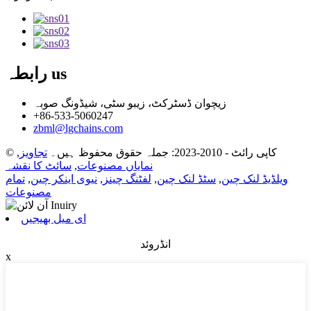
us
رابطہ
زیچوان ڈسٹرکٹ، زیبو سٹی، شیڈونگ صوبہ
+86-533-5060247
zbml@lgchains.com
© کاپی رائٹ - 2010-2023: جملہ حقوق محفوظ ہیں۔
تجاویز
,
نمایاں مصنوعات
,
سائٹ کا نقشہ
ویلڈیڈ لنک چین
,
سٹڈ لنک چین
,
لفٹنگ چینز
,
نیوی اینکر چین
,
تمام
مصنوعات
ای میل بھیجیں
انڈروئد
x