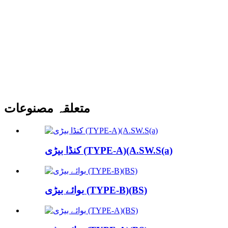
متعلقہ مصنوعات
کنڈا بیڑی (TYPE-A)(A.SW.S(a)
بوائے بیڑی (TYPE-B)(BS)