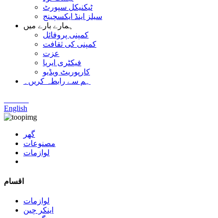
ٹیکنیکل سپورٹ
سیلز اینڈ ایکسچینج
ہمارے بارے میں
کمپنی پروفائل
کمپنی کی ثقافت
عزت
فیکٹری ایریا
کارپوریٹ ویڈیو
ہم سے رابطہ کریں۔
Chinese
English
گھر
مصنوعات
لوازمات
اقسام
لوازمات
اینکر چین