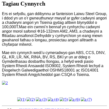
Tagiau Cynnyrch
Ers ei sefydlu, gan ddibynnu ar fanteision Laiwu Steel Group,
i ddod yn un o'r gwneuthurwyr mwyaf ar gyfer cadwyni angori
a chadwyni angori yn Tsieina gydag allbwn blynyddol o
100,000T.Mae ein cwmni'n bennaf yn cynhyrchu cadwyni
angor morol safonol Φ16-132mm AM2, AM3, a chadwyni a
ffitiadau ansafonol.Defnyddir y cynhyrchion yn eang mewn
gwahanol fathau o longau, prosiectau angori alltraeth a
chyfarpar milwrol.
Mae ein cynnyrch wedi'u cymeradwyo gan ABS, CCS, DNV,
GL, KR, LR, NK, RINA, BV, RS, BKI yr un ar ddeg o
Gymdeithasau dosbarthu llongau, a hefyd wedi pasio
System Rheoli Ansawdd ISO9002, System Rheoli Iechyd a
Diogelwch Galwedigaethol OSHMS18001 ac ISO14001
System Rheoli Amgylcheddol gan CSQA o Tsieina.