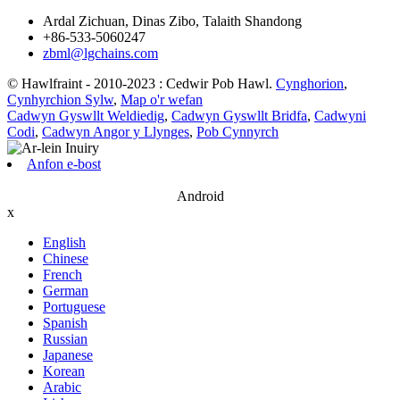
Ardal Zichuan, Dinas Zibo, Talaith Shandong
+86-533-5060247
zbml@lgchains.com
© Hawlfraint - 2010-2023 : Cedwir Pob Hawl.
Cynghorion
,
Cynhyrchion Sylw
,
Map o'r wefan
Cadwyn Gyswllt Weldiedig
,
Cadwyn Gyswllt Bridfa
,
Cadwyni
Codi
,
Cadwyn Angor y Llynges
,
Pob Cynnyrch
Anfon e-bost
Android
x
English
Chinese
French
German
Portuguese
Spanish
Russian
Japanese
Korean
Arabic