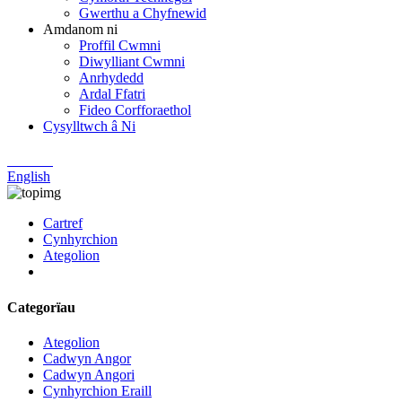
Gwerthu a Chyfnewid
Amdanom ni
Proffil Cwmni
Diwylliant Cwmni
Anrhydedd
Ardal Ffatri
Fideo Corfforaethol
Cysylltwch â Ni
Chinese
English
Cartref
Cynhyrchion
Ategolion
Categorïau
Ategolion
Cadwyn Angor
Cadwyn Angori
Cynhyrchion Eraill