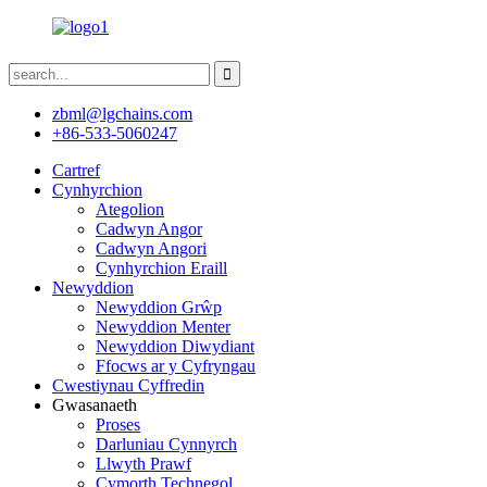
zbml@lgchains.com
+86-533-5060247
Cartref
Cynhyrchion
Ategolion
Cadwyn Angor
Cadwyn Angori
Cynhyrchion Eraill
Newyddion
Newyddion Grŵp
Newyddion Menter
Newyddion Diwydiant
Ffocws ar y Cyfryngau
Cwestiynau Cyffredin
Gwasanaeth
Proses
Darluniau Cynnyrch
Llwyth Prawf
Cymorth Technegol