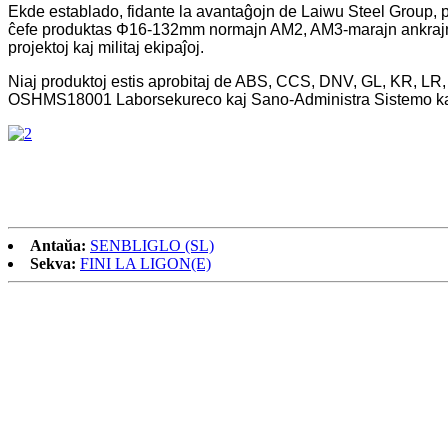
Ekde establado, fidante la avantaĝojn de Laiwu Steel Group, por
ĉefe produktas Φ16-132mm normajn AM2, AM3-marajn ankrajn ĉen
projektoj kaj militaj ekipaĵoj.
Niaj produktoj estis aprobitaj de ABS, CCS, DNV, GL, KR, LR, 
OSHMS18001 Laborsekureco kaj Sano-Administra Sistemo ka
Antaŭa:
SENBLIGLO (SL)
Sekva:
FINI LA ​​LIGON(E)