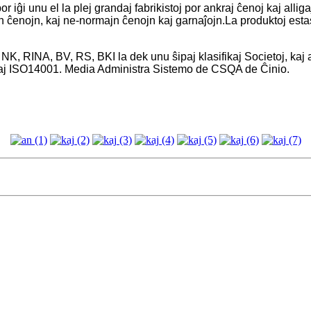
 iĝi unu el la plej grandaj fabrikistoj por ankraj ĉenoj kaj all
ojn, kaj ne-normajn ĉenojn kaj garnaĵojn.La produktoj estas v
NK, RINA, BV, RS, BKI la dek unu ŝipaj klasifikaj Societoj, ka
j ISO14001. Media Administra Sistemo de CSQA de Ĉinio.