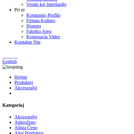
Vendo kaj Interŝanĝo
Pri ni
Kompanio Profilo
Firmaa Kulturo
Honoro
Fabriko Areo
Korporacia Video
Kontaktu Nin
Chinese
English
Hejmo
Produktoj
Akcesoraĵoj
Kategorioj
Akcesoraĵoj
Ankroĉeno
Alliga Ĉeno
Aliaj Produktoj