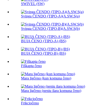
SWIVEL (SW)
Svinga ĈENDO (TIPO-A)(A.SW.S(a)
Svinga ĈENDO (TIPO-B)(A.SW.S(b)
BUIA ĈENO (TIPO-A) (BS)
BUIA ĈENO (TIPO-B) (BS)
Fiŝkapta ĉeno
Mara ligĉeno (kun komuna ĉeno)
Mara ligĉeno (neniu ilara komuna ĉeno)
Frikcioĉeno