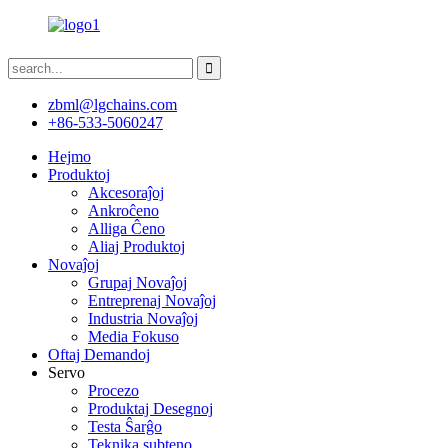
zbml@lgchains.com
+86-533-5060247
Hejmo
Produktoj
Akcesoraĵoj
Ankroĉeno
Alliga Ĉeno
Aliaj Produktoj
Novaĵoj
Grupaj Novaĵoj
Entreprenaj Novaĵoj
Industria Novaĵoj
Media Fokuso
Oftaj Demandoj
Servo
Procezo
Produktaj Desegnoj
Testa Ŝarĝo
Teknika subteno