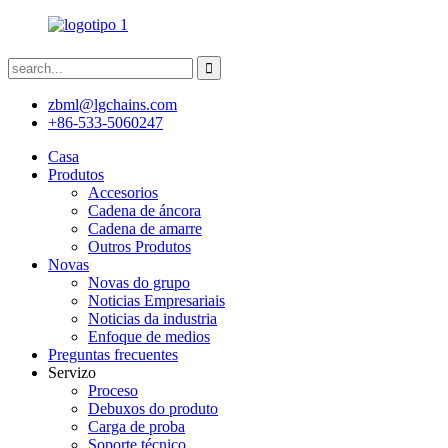
zbml@lgchains.com
+86-533-5060247
Casa
Produtos
Accesorios
Cadena de áncora
Cadena de amarre
Outros Produtos
Novas
Novas do grupo
Noticias Empresariais
Noticias da industria
Enfoque de medios
Preguntas frecuentes
Servizo
Proceso
Debuxos do produto
Carga de proba
Soporte técnico