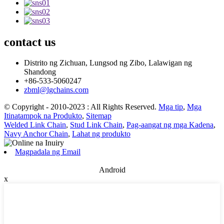
contact
us
Distrito ng Zichuan, Lungsod ng Zibo, Lalawigan ng
Shandong
+86-533-5060247
zbml@lgchains.com
© Copyright - 2010-2023 : All Rights Reserved.
Mga tip
,
Mga
Itinatampok na Produkto
,
Sitemap
Welded Link Chain
,
Stud Link Chain
,
Pag-aangat ng mga Kadena
,
Navy Anchor Chain
,
Lahat ng produkto
Magpadala ng Email
Android
x