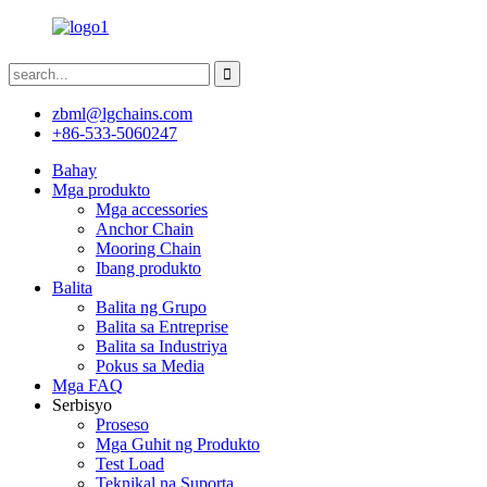
zbml@lgchains.com
+86-533-5060247
Bahay
Mga produkto
Mga accessories
Anchor Chain
Mooring Chain
Ibang produkto
Balita
Balita ng Grupo
Balita sa Entreprise
Balita sa Industriya
Pokus sa Media
Mga FAQ
Serbisyo
Proseso
Mga Guhit ng Produkto
Test Load
Teknikal na Suporta