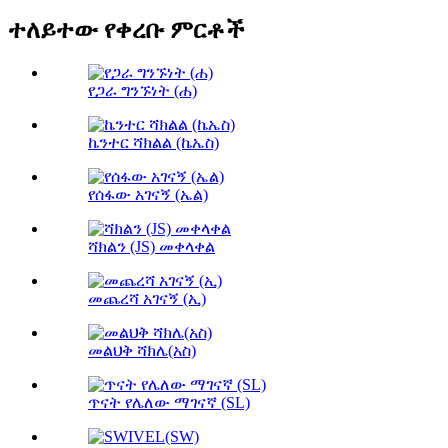
ተለይተው የቀረቡ ምርቶች
የጋራ ግንኙነት (ሐ)
ኬንተር ሻክልል (ኬኤስ)
የሰፋው አገናኝ (ኤል)
ሻክልን (JS) መቀላቀል
መጨረሻ አገናኝ (ኢ)
መልህቅ ሻክሌ(አስ)
ጥናት የሌለው ማገናኛ (SL)