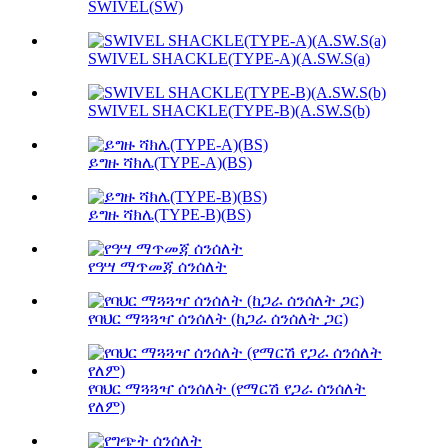
SWIVEL(SW)
SWIVEL SHACKLE(TYPE-A)(A.SW.S(a)
SWIVEL SHACKLE(TYPE-B)(A.SW.S(b)
ይግዙ ሻክሌ(TYPE-A)(BS)
ይግዙ ሻክሌ(TYPE-B)(BS)
የዓሣ ማጥመጃ ሰንሰለት
የባህር ማጓጓዣ ሰንሰለት (ከጋራ ሰንሰለት ጋር)
የባህር ማጓጓዣ ሰንሰለት (የማርሽ የጋራ ሰንሰለት
የለም)