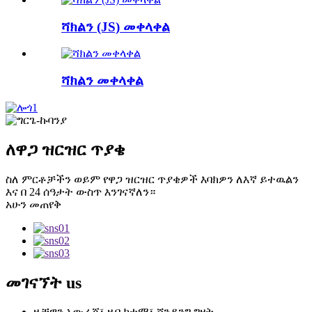
ሻክልን (JS) መቀላቀል
ሻክልን መቀላቀል
ለዋጋ ዝርዝር ጥያቄ
ስለ ምርቶቻችን ወይም የዋጋ ዝርዝር ጥያቄዎች እባክዎን ለእኛ ይተዉልን
እና በ 24 ሰዓታት ውስጥ እንገናኛለን።
አሁን መጠየቅ
መገናኘት
us
ዚቹዋን አውራጃ፣ ዚቦ ከተማ፣ ሻንዶንግ ግዛት