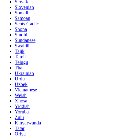
Slovak
Slovenian
Somali
Samoan
Scots Gaelic
Shona
Sindhi
Sundanese
Swahili
Tajik
Tamil
Telugu
Thai
Ukrainian
Urdu
Uzbek
Vietnamese
Welsh
Xhosa
Yiddish
Yoruba
Zulu
Kinyarwanda
Tatar
Oriya