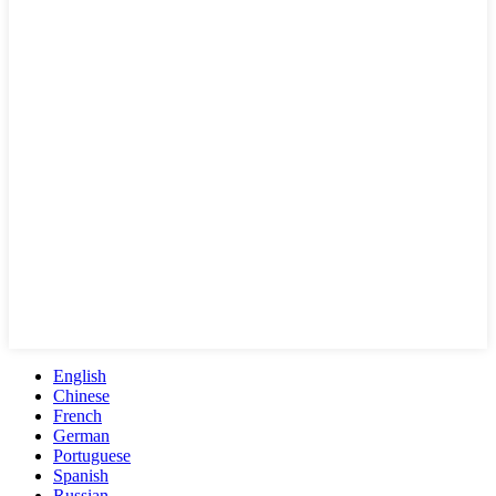
English
Chinese
French
German
Portuguese
Spanish
Russian