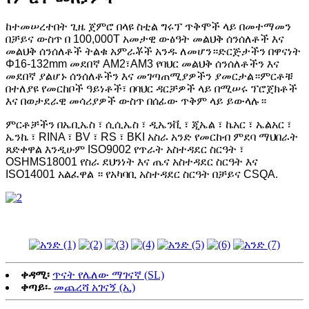
ከተመሠረተበት ጊዜ ጀምሮ በላዩ ስቲል ግሩፕ ጥቅሞች ላይ በመተማመን
በቻይና ውስጥ በ 100,000T አመታዊ ውፅዓት መልህቅ ሰንሰለቶች እና
መልህቅ ሰንሰለቶች ትልቁ አምራቾች አንዱ ለመሆን።ድርጅታችን በዋናነት
Φ16-132mm መደበኛ AM2፣AM3 የባህር መልህቅ ሰንሰለቶችን እና
መደበኛ ያልሆኑ ሰንሰለቶችን እና መገጣጠሚያዎችን ያመርታል።ምርቶቹ
በተለያዩ የመርከቦች ዓይነቶች፣ በባህር ዳርቻዎች ላይ በሚሠሩ ፕሮጀክቶች
እና በወታደራዊ መሳሪያዎች ውስጥ በሰፊው ጥቅም ላይ ይውላሉ።
ምርቶቻችን በኤቢኤስ ፣ ሲሲኤስ ፣ ዲኤንቪ ፣ ጂኤል ፣ ኬአር ፣ ኤልአር ፣
ኤንኬ ፣ RINA ፣ BV ፣ RS ፣ BKI አስራ አንድ የመርከብ ምደባ ማህበራት
ጸድቀዋል እንዲሁም ISO9002 የጥራት አስተዳደር ስርዓት ፣
OSHMS18001 የስራ ደህንነት እና ጤና አስተዳደር ስርዓት እና
ISO14001 አልፈዋል ። የአካባቢ አስተዳደር ስርዓት በቻይና CSQA.
ቀዳሚ፡
ጥናት የሌለው ማገናኛ (SL)
ቀጣይ፡-
መጨረሻ አገናኝ (ኢ)