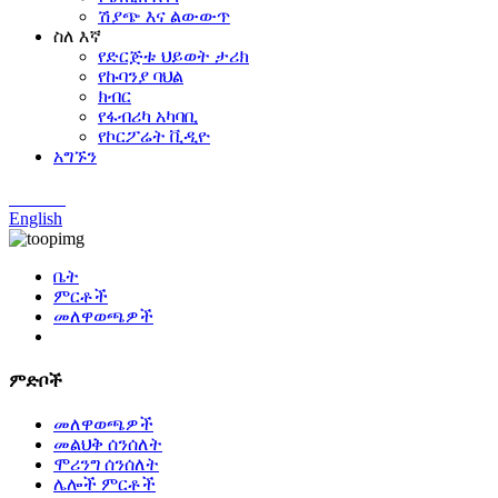
ሽያጭ እና ልውውጥ
ስለ እኛ
የድርጅቱ ህይወት ታሪክ
የኩባንያ ባህል
ክብር
የፋብሪካ አካባቢ
የኮርፖሬት ቪዲዮ
አግኙን
Chinese
English
ቤት
ምርቶች
መለዋወጫዎች
ምድቦች
መለዋወጫዎች
መልህቅ ሰንሰለት
ሞሪንግ ሰንሰለት
ሌሎች ምርቶች