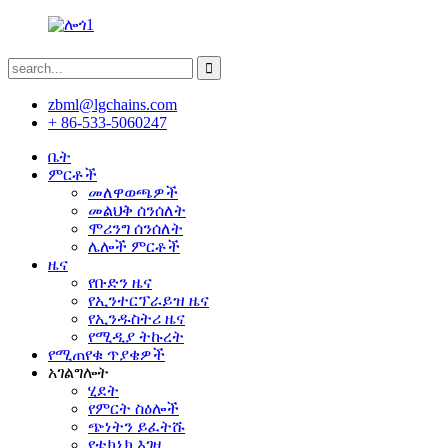
zbml@lgchains.com
+ 86-533-5060247
ቤት
ምርቶች
መለዋወጫዎች
መልህቅ ሰንሰለት
ሞሪንግ ሰንሰለት
ሌሎች ምርቶች
ዜና
የቡድን ዜና
የኢንተርፕራይዝ ዜና
የኢንዱስትሪ ዜና
የሚዲያ ትኩረት
የሚጠየቁ ጥያቄዎች
አገልግሎት
ሂደት
የምርት ስዕሎች
ጭነትን ይፈትሹ
የቴክኒክ እገዛ