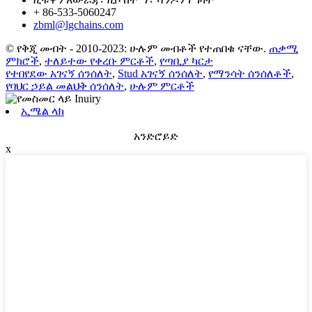
+ 86-533-5060247
zbml@lgchains.com
© የቅጂ መብት - 2010-2023: ሁሉም መብቶች የተጠበቁ ናቸው.
ጠቃሚ
ምክሮች
,
ተለይተው የቀረቡ ምርቶች
,
የጣቢያ ካርታ
የተበየደው አገናኝ ሰንሰለት
,
Stud አገናኝ ሰንሰለት
,
የማንሳት ሰንሰለቶች
,
የባህር ኃይል መልህቅ ሰንሰለት
,
ሁሉም ምርቶች
ኢሜል ላክ
አንድሮይድ
x