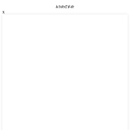
አንድሮይድ
x