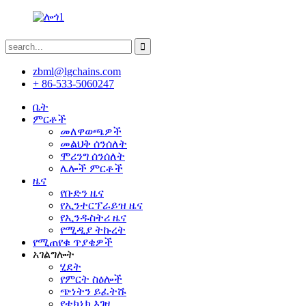
zbml@lgchains.com
+ 86-533-5060247
ቤት
ምርቶች
መለዋወጫዎች
መልህቅ ሰንሰለት
ሞሪንግ ሰንሰለት
ሌሎች ምርቶች
ዜና
የቡድን ዜና
የኢንተርፕራይዝ ዜና
የኢንዱስትሪ ዜና
የሚዲያ ትኩረት
የሚጠየቁ ጥያቄዎች
አገልግሎት
ሂደት
የምርት ስዕሎች
ጭነትን ይፈትሹ
የቴክኒክ እገዛ