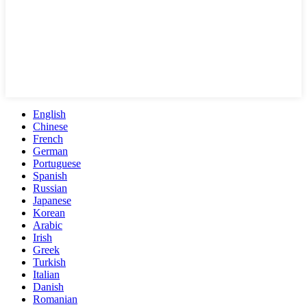
English
Chinese
French
German
Portuguese
Spanish
Russian
Japanese
Korean
Arabic
Irish
Greek
Turkish
Italian
Danish
Romanian