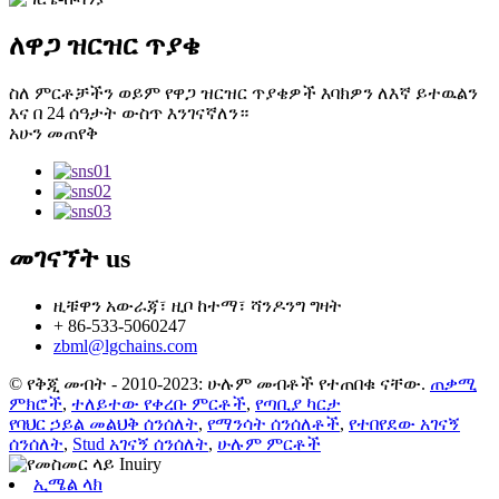
ለዋጋ ዝርዝር ጥያቄ
ስለ ምርቶቻችን ወይም የዋጋ ዝርዝር ጥያቄዎች እባክዎን ለእኛ ይተዉልን
እና በ 24 ሰዓታት ውስጥ እንገናኛለን።
አሁን መጠየቅ
መገናኘት
us
ዚቹዋን አውራጃ፣ ዚቦ ከተማ፣ ሻንዶንግ ግዛት
+ 86-533-5060247
zbml@lgchains.com
© የቅጂ መብት - 2010-2023: ሁሉም መብቶች የተጠበቁ ናቸው.
ጠቃሚ
ምክሮች
,
ተለይተው የቀረቡ ምርቶች
,
የጣቢያ ካርታ
የባህር ኃይል መልህቅ ሰንሰለት
,
የማንሳት ሰንሰለቶች
,
የተበየደው አገናኝ
ሰንሰለት
,
Stud አገናኝ ሰንሰለት
,
ሁሉም ምርቶች
ኢሜል ላክ