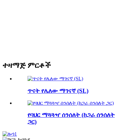
ተዛማጅ ምርቶች
ጥናት የሌለው ማገናኛ (SL)
የባህር ማጓጓዣ ሰንሰለት (ከጋራ ሰንሰለት
ጋር)