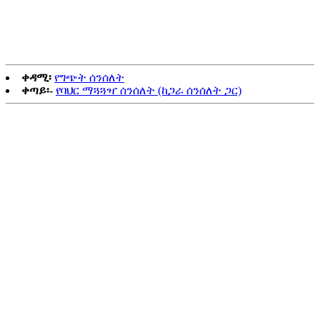
ቀዳሚ፡
የግጭት ሰንሰለት
ቀጣይ፡-
የባህር ማጓጓዣ ሰንሰለት (ከጋራ ሰንሰለት ጋር)