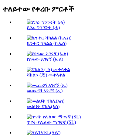
ተለይተው የቀረቡ ምርቶች
የጋራ ግንኙነት (ሐ)
ኬንተር ሻክልል (ኬኤስ)
የሰፋው አገናኝ (ኤል)
ሻክልን (JS) መቀላቀል
መጨረሻ አገናኝ (ኢ)
መልህቅ ሻክሌ(አስ)
ጥናት የሌለው ማገናኛ (SL)