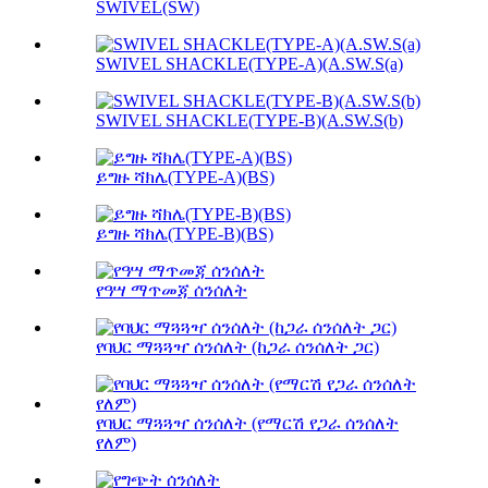
SWIVEL(SW)
SWIVEL SHACKLE(TYPE-A)(A.SW.S(a)
SWIVEL SHACKLE(TYPE-B)(A.SW.S(b)
ይግዙ ሻክሌ(TYPE-A)(BS)
ይግዙ ሻክሌ(TYPE-B)(BS)
የዓሣ ማጥመጃ ሰንሰለት
የባህር ማጓጓዣ ሰንሰለት (ከጋራ ሰንሰለት ጋር)
የባህር ማጓጓዣ ሰንሰለት (የማርሽ የጋራ ሰንሰለት
የለም)