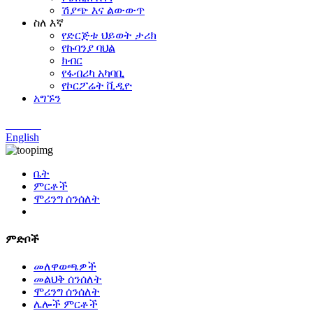
ሽያጭ እና ልውውጥ
ስለ እኛ
የድርጅቱ ህይወት ታሪክ
የኩባንያ ባህል
ክብር
የፋብሪካ አካባቢ
የኮርፖሬት ቪዲዮ
አግኙን
Chinese
English
ቤት
ምርቶች
ሞሪንግ ሰንሰለት
ምድቦች
መለዋወጫዎች
መልህቅ ሰንሰለት
ሞሪንግ ሰንሰለት
ሌሎች ምርቶች