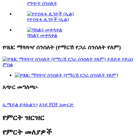
የግጭት ሰንሰለት
የተስፋፋ ሊንኮች (ኤል)
ሻክልን መቀላቀል
የባህር ማጓጓዣ ሰንሰለት (የማርሽ የጋራ ሰንሰለት የለም)
አጭር መግለጫ፡-
ኢሜይል ይላኩልን።
እንደ PDF አውርድ
የምርት ዝርዝር
የምርት መለያዎች