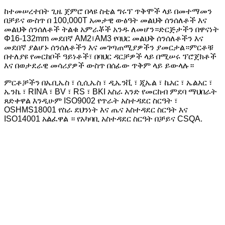
ከተመሠረተበት ጊዜ ጀምሮ በላዩ ስቲል ግሩፕ ጥቅሞች ላይ በመተማመን
በቻይና ውስጥ በ 100,000T አመታዊ ውፅዓት መልህቅ ሰንሰለቶች እና
መልህቅ ሰንሰለቶች ትልቁ አምራቾች አንዱ ለመሆን።ድርጅታችን በዋናነት
Φ16-132mm መደበኛ AM2፣AM3 የባህር መልህቅ ሰንሰለቶችን እና
መደበኛ ያልሆኑ ሰንሰለቶችን እና መገጣጠሚያዎችን ያመርታል።ምርቶቹ
በተለያዩ የመርከቦች ዓይነቶች፣ በባህር ዳርቻዎች ላይ በሚሠሩ ፕሮጀክቶች
እና በወታደራዊ መሳሪያዎች ውስጥ በሰፊው ጥቅም ላይ ይውላሉ።
ምርቶቻችን በኤቢኤስ ፣ ሲሲኤስ ፣ ዲኤንቪ ፣ ጂኤል ፣ ኬአር ፣ ኤልአር ፣
ኤንኬ ፣ RINA ፣ BV ፣ RS ፣ BKI አስራ አንድ የመርከብ ምደባ ማህበራት
ጸድቀዋል እንዲሁም ISO9002 የጥራት አስተዳደር ስርዓት ፣
OSHMS18001 የስራ ደህንነት እና ጤና አስተዳደር ስርዓት እና
ISO14001 አልፈዋል ። የአካባቢ አስተዳደር ስርዓት በቻይና CSQA.