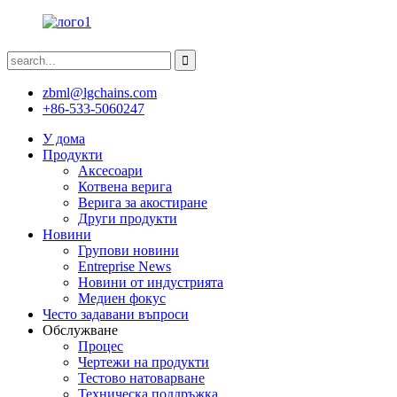
zbml@lgchains.com
+86-533-5060247
У дома
Продукти
Аксесоари
Котвена верига
Верига за акостиране
Други продукти
Новини
Групови новини
Entreprise News
Новини от индустрията
Медиен фокус
Често задавани въпроси
Обслужване
Процес
Чертежи на продукти
Тестово натоварване
Техническа поддръжка