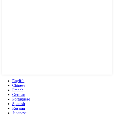
English
Chinese
French
German
Portuguese
Spanish
Russian
Japanese