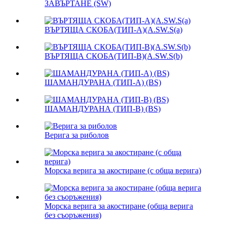
ЗАВЪРТАНЕ (SW)
ВЪРТЯЩА СКОБА(ТИП-A)(A.SW.S(a)
ВЪРТЯЩА СКОБА(ТИП-B)(A.SW.S(b)
ШАМАНДУРАНА (ТИП-A) (BS)
ШАМАНДУРАНА (ТИП-B) (BS)
Верига за риболов
Морска верига за акостиране (с обща верига)
Морска верига за акостиране (обща верига
без съоръжения)