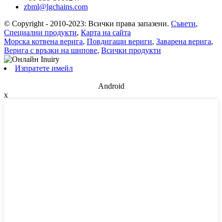
zbml@lgchains.com
© Copyright - 2010-2023: Всички права запазени.
Съвети
,
Специални продукти
,
Карта на сайта
Морска котвена верига
,
Повдигащи вериги
,
Заварена верига
,
Верига с връзки на шипове
,
Всички продукти
Изпратете имейл
Android
x