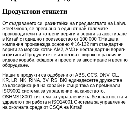
Продуктови етикети
От създаването си, разчитайки на предимствата на Laiwu
Steel Group, се превърна в един от най-големите
производители на котвени вериги и вериги за акостиране
в Китай с годишно производство от 100 000 T.Нашата
компания произвежда основно Φ16-132 mm стандартни
вериги за морски котви AM2, AM3 и нестандартни вериги
и фитинги.Продуктите се използват широко в различни
видове кораби, офшорни проекти за акостиране и военно
оборудване.
Нашите продукти са одобрени от ABS, CCS, DNV, GL,
KR, LR, NK, RINA, BV, RS, BKI единадесетте дружества
за класификация на кораби и също така са преминали
ISO9002 система за управление на качеството、
OSHMS18001 система за управление на безопасността и
здравето при работа и ISO14001 Система за управление
на околната среда от CSQA на Китай.