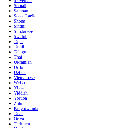
Slovenian
Somali
Samoan
Scots Gaelic
Shona
Sindhi
Sundanese
Swahili
Tajik
Tamil
Telugu
Thai
Ukrainian
Urdu
Uzbek
Vietnamese
Welsh
Xhosa
Yiddish
Yoruba
Zulu
Kinyarwanda
Tatar
Oriya
Turkmen