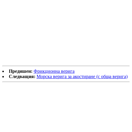
Предишен:
Фрикционна верига
Следващия:
Морска верига за акостиране (с обща верига)