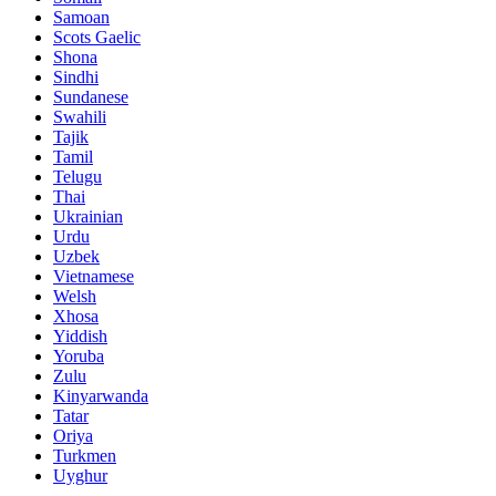
Samoan
Scots Gaelic
Shona
Sindhi
Sundanese
Swahili
Tajik
Tamil
Telugu
Thai
Ukrainian
Urdu
Uzbek
Vietnamese
Welsh
Xhosa
Yiddish
Yoruba
Zulu
Kinyarwanda
Tatar
Oriya
Turkmen
Uyghur