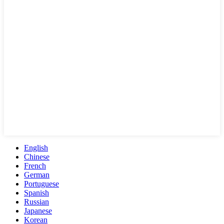
English
Chinese
French
German
Portuguese
Spanish
Russian
Japanese
Korean