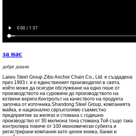
за нас
добре дошли
Laiwu Steel Group Zibo Anchor Chain Co., Ltd. е създадена
през 1993 г. и е единственият производител в света,
който може да осигури обслужване на едно гише от
производството на суровини до производството на
котвени вериги.Контролът на качеството на продукта
започва от източника.Shandong Steel Group, компанията
майка, е национално свръхголямо съвместно
предприятие за желязо и стомана с годишно
производство от 30 милиона тона стомана.Той също така
контролира повече от 100 икономически субекта и
регистрирани компании като ценни книжа, банки и