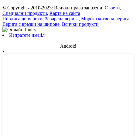
© Copyright - 2010-2023: Всички права запазени.
Съвети
,
Специални продукти
,
Карта на сайта
Повдигащи вериги
,
Заварена верига
,
Морска котвена верига
,
Верига с връзки на шипове
,
Всички продукти
Изпратете имейл
Android
x