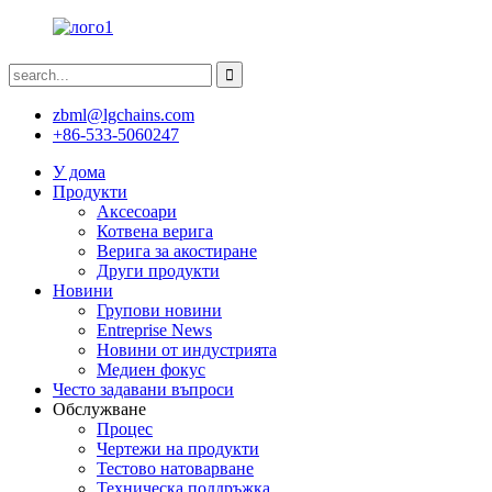
zbml@lgchains.com
+86-533-5060247
У дома
Продукти
Аксесоари
Котвена верига
Верига за акостиране
Други продукти
Новини
Групови новини
Entreprise News
Новини от индустрията
Медиен фокус
Често задавани въпроси
Обслужване
Процес
Чертежи на продукти
Тестово натоварване
Техническа поддръжка