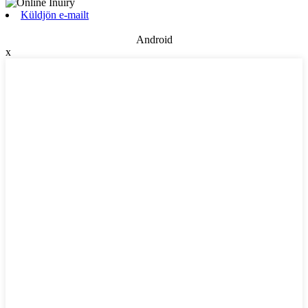
Küldjön e-mailt
Android
x