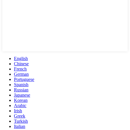
English
Chinese
French
German
Portuguese
Spanish
Russian
Japanese
Korean
Arabic
Irish
Greek
Turkish
Italian