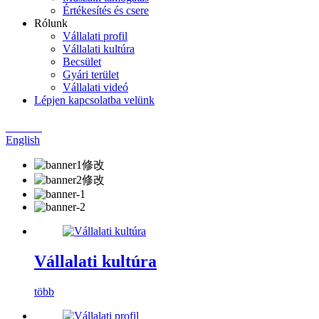
Értékesítés és csere
Rólunk
Vállalati profil
Vállalati kultúra
Becsület
Gyári terület
Vállalati videó
Lépjen kapcsolatba velünk
Chinese
English
Vállalati kultúra
több