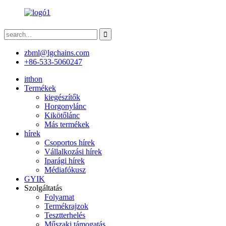
zbml@lgchains.com
+86-533-5060247
itthon
Termékek
kiegészítők
Horgonylánc
Kikötőlánc
Más termékek
hírek
Csoportos hírek
Vállalkozási hírek
Iparági hírek
Médiafókusz
GYIK
Szolgáltatás
Folyamat
Termékrajzok
Tesztterhelés
Műszaki támogatás