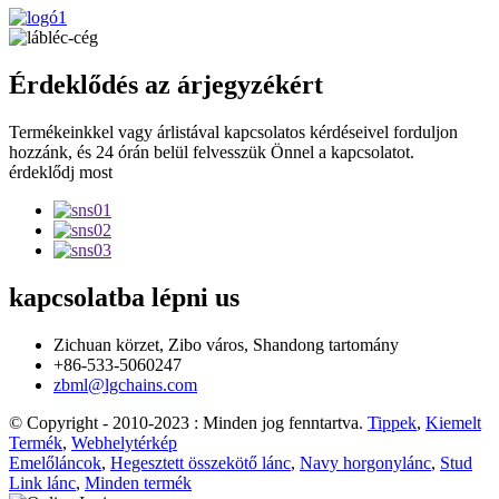
Érdeklődés az árjegyzékért
Termékeinkkel vagy árlistával kapcsolatos kérdéseivel forduljon
hozzánk, és 24 órán belül felvesszük Önnel a kapcsolatot.
érdeklődj most
kapcsolatba lépni
us
Zichuan körzet, Zibo város, Shandong tartomány
+86-533-5060247
zbml@lgchains.com
© Copyright - 2010-2023 : Minden jog fenntartva.
Tippek
,
Kiemelt
Termék
,
Webhelytérkép
Emelőláncok
,
Hegesztett összekötő lánc
,
Navy horgonylánc
,
Stud
Link lánc
,
Minden termék