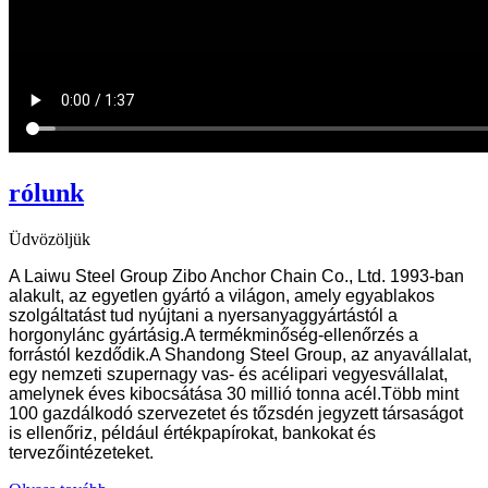
rólunk
Üdvözöljük
A Laiwu Steel Group Zibo Anchor Chain Co., Ltd. 1993-ban
alakult, az egyetlen gyártó a világon, amely egyablakos
szolgáltatást tud nyújtani a nyersanyaggyártástól a
horgonylánc gyártásig.A termékminőség-ellenőrzés a
forrástól kezdődik.A Shandong Steel Group, az anyavállalat,
egy nemzeti szupernagy vas- és acélipari vegyesvállalat,
amelynek éves kibocsátása 30 millió tonna acél.Több mint
100 gazdálkodó szervezetet és tőzsdén jegyzett társaságot
is ellenőriz, például értékpapírokat, bankokat és
tervezőintézeteket.