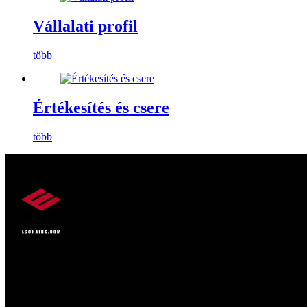
Vállalati profil
több
Értékesítés és csere
több