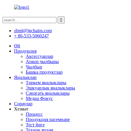
zbml@lgchains.com
+ 86-533-5060247
Өй
Продукция
Аксессуарлар
Анкор чылбыры
Чылбыр
Башка продуктлар
Яңалыклар
Төркем яңалыклары
Эшкуарлык яңалыклары
Сәнәгать яңалыклары
Медиа Фокус
Сораулар
Хезмәт
Процесс
Продукция рәсемнәре
Тест йөге
Техник ярдәм