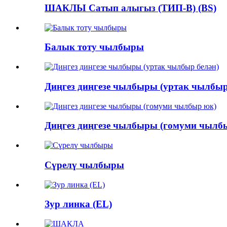
ШАКЛЫ Сатып алыгыз (ТИП-В) (BS)
Балык тоту чылбыры
Диңгез диңгезе чылбыры (уртак чылбыр
Диңгез диңгезе чылбыры (гомуми чылб
Сүрелү чылбыры
Зур линка (EL)