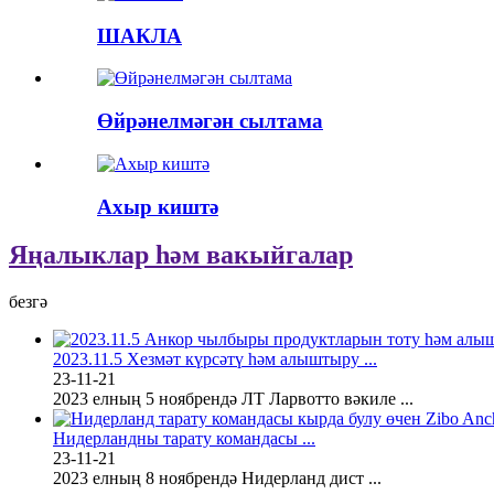
ШАКЛА
Өйрәнелмәгән сылтама
Ахыр киштә
Яңалыклар һәм вакыйгалар
безгә
2023.11.5 Хезмәт күрсәтү һәм алыштыру ...
23-11-21
2023 елның 5 ноябрендә ЛТ Ларвотто вәкиле ...
Нидерландны тарату командасы ...
23-11-21
2023 елның 8 ноябрендә Нидерланд дист ...