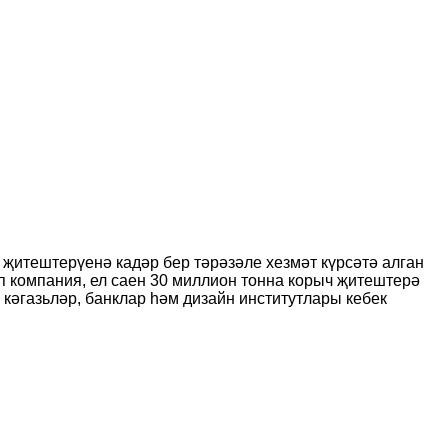
р җитештерүенә кадәр бер тәрәзәле хезмәт күрсәтә алган
 компания, ел саен 30 миллион тонна корыч җитештерә
 кәгазьләр, банклар һәм дизайн институтлары кебек