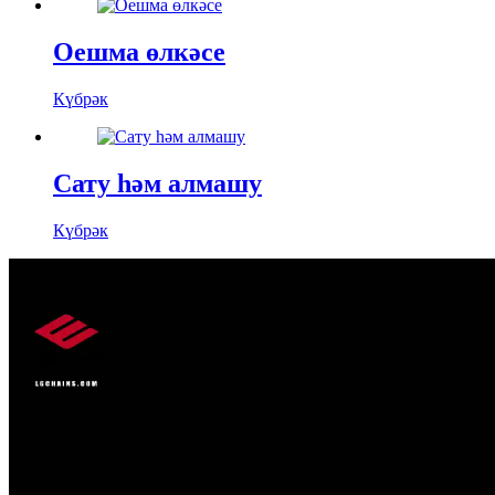
Оешма өлкәсе
Күбрәк
Сату һәм алмашу
Күбрәк