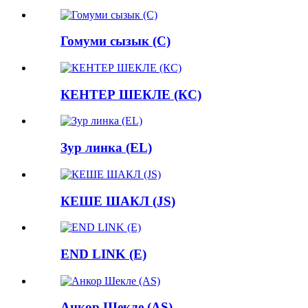
Гомуми сызык (С)
КЕНТЕР ШЕКЛЕ (КС)
Зур линка (EL)
КЕШЕ ШАКЛ (JS)
END LINK (E)
Анкор Шекле (AS)