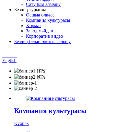
Сату һәм алмашу
Безнең турында
Оешма өлкәсе
Компания культурасы
Хөрмәт
Завод мәйданы
Корпоратив видео
Безнең белән элемтәгә чыгу
Chinese
English
Компания культурасы
Күбрәк