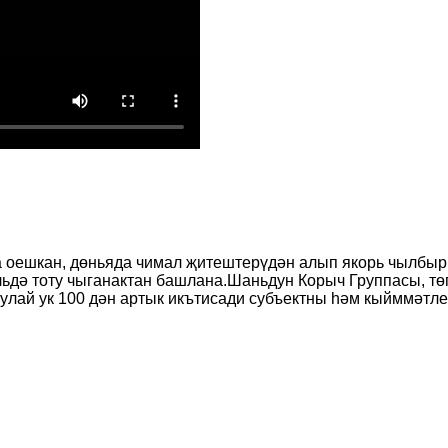
елда оешкан, дөньяда чимал җитештерүдән алып якорь чылбы
дә тоту чыганактан башлана.Шаньдун Корыч Группасы, төп
улай ук ​​100 дән артык икътисади субъектны һәм кыйммәтле