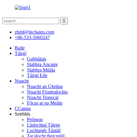
zbml@lgchains.com
+86-533-5060247
Baile
Táirgí
Gabhálais
Slabhra Ancaire
Slabhra Múála
Táirgí Eile
Nuacht
Nuacht an Ghrúpa
Nuacht Fiontraíochta
Nuacht Tionscal
Fócas ar na Meáin
CCanna
Seirbhís
Próiseas
Líníochtaí Táirge
Luchtaigh Tástáil
Tacaíocht theicniúil