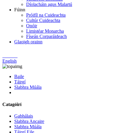
Díolacháin agus Malartú
Fúinn
Próifíl na Cuideachta
Cultúr Cuideachta
Onóir
Limistéar Monarcha
Físeán Corparáideach
Glaoigh orainn
Chinese
English
Baile
Táirgí
Slabhra Múála
Catagóirí
Gabhálais
Slabhra Ancaire
Slabhra Múála
Táirgí Eile