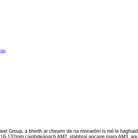
eel Group, a bheith ar cheann de na monaróirí is mó le haghaidh
 Φ16-132mm caighdeánach AM2, slabhraí ancaire mara AM3, agu