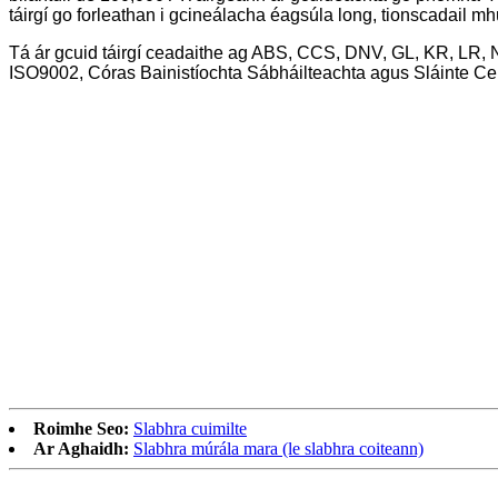
táirgí go forleathan i gcineálacha éagsúla long, tionscadail 
Tá ár gcuid táirgí ceadaithe ag ABS, CCS, DNV, GL, KR, LR, N
ISO9002, Córas Bainistíochta Sábháilteachta agus Sláinte 
Roimhe Seo:
Slabhra cuimilte
Ar Aghaidh:
Slabhra múrála mara (le slabhra coiteann)