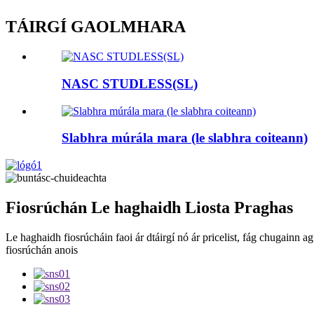
TÁIRGÍ GAOLMHARA
NASC STUDLESS(SL)
Slabhra múrála mara (le slabhra coiteann)
Fiosrúchán Le haghaidh Liosta Praghas
Le haghaidh fiosrúcháin faoi ár dtáirgí nó ár pricelist, fág chugainn ag
fiosrúchán anois