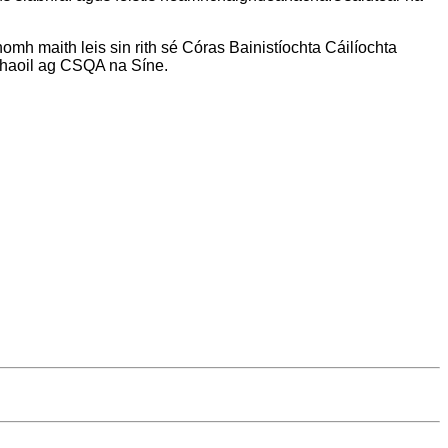
h maith leis sin rith sé Córas Bainistíochta Cáilíochta
oil ​​ag CSQA na Síne.