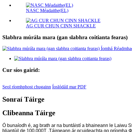
NASC Méadaithe(EL)
AG CUR CHUN CINN SHACKLE
Slabhra múrála mara (gan slabhra coitianta fearas)
Cur síos gairid:
Seol ríomhphost chugainn
Íoslódáil mar PDF
Sonraí Táirge
Clibeanna Táirge
Ó bunaíodh é, ag brath ar na buntáistí a bhaineann le Laiwu St
bliantúil de 100,000T .Táirgeann ár gcuideachta go príomha