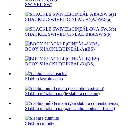
SWIVEL(SW)
SHACKLE SWIVEL(CINEÁL-A)(A.SW.S(a)
SHACKLE SWIVEL(CINEÁL-B)(A.SW.S(b)
BOOY SHACKLE(CINEÁL-A)(BS)
BOOY SHACKLE(CINEÁL-B)(BS)
Slabhra iascaireachta
Slabhra múrála mara (le slabhra coiteann)
Slabhra múrála mara (gan slabhra coitianta fearas)
Slabhra cuimilte