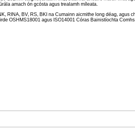
mhúrála amach ón gcósta agus trealamh míleata.
K, RINA, BV, RS, BKI na Cumainn aicmithe long déag, agus chom
Ceirde OSHMS18001 agus ISO14001 Córas Bainistíochta Comhsha