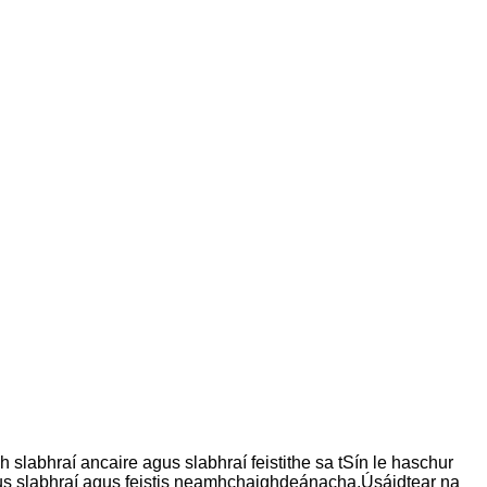
 slabhraí ancaire agus slabhraí feistithe sa tSín le haschur
s slabhraí agus feistis neamhchaighdeánacha.Úsáidtear na