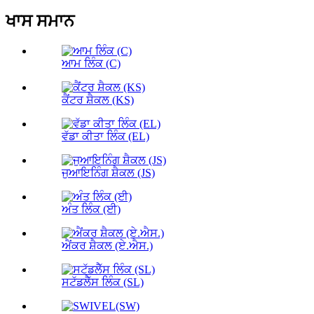
ਖਾਸ ਸਮਾਨ
ਆਮ ਲਿੰਕ (C)
ਕੈਂਟਰ ਸ਼ੈਕਲ (KS)
ਵੱਡਾ ਕੀਤਾ ਲਿੰਕ (EL)
ਜੁਆਇਨਿੰਗ ਸ਼ੈਕਲ (JS)
ਅੰਤ ਲਿੰਕ (ਈ)
ਐਂਕਰ ਸ਼ੈਕਲ (ਏ.ਐਸ.)
ਸਟੱਡਲੈੱਸ ਲਿੰਕ (SL)