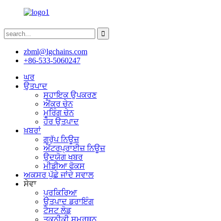
zbml@lgchains.com
+86-533-5060247
ਘਰ
ਉਤਪਾਦ
ਸਹਾਇਕ ਉਪਕਰਣ
ਐਂਕਰ ਚੇਨ
ਮੂਰਿੰਗ ਚੇਨ
ਹੋਰ ਉਤਪਾਦ
ਖ਼ਬਰਾਂ
ਗਰੁੱਪ ਨਿਊਜ਼
ਐਂਟਰਪ੍ਰਾਈਜ਼ ਨਿਊਜ਼
ਉਦਯੋਗ ਖਬਰ
ਮੀਡੀਆ ਫੋਕਸ
ਅਕਸਰ ਪੁੱਛੇ ਜਾਂਦੇ ਸਵਾਲ
ਸੇਵਾ
ਪ੍ਰਕਿਰਿਆ
ਉਤਪਾਦ ਡਰਾਇੰਗ
ਟੈਸਟ ਲੋਡ
ਤਕਨੀਕੀ ਸਮਰਥਨ