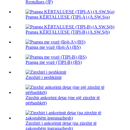
Rrotullues (JP)
Pranga KËRTALUESE (TIPI-A) (A.SW.S(a)
Pranga KËRTALUESE (TIPI-B) (A.SW.S(b)
Pranga me vozë (lloji-A) (BS)
Pranga me vozë (TIPI-B) (BS)
Zinxhiri i peshkimit
Zinxhir ankorimi detar (me një zinxhir të
përbashkët)
Zinxhiri i ankorimit detar (pa zinxhir të
zakonshëm ingranazhesh)