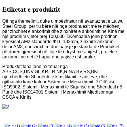
Etiketat e produktit
Që nga themelimi, duke u mbështetur në avantazhet e Laiwu
Steel Group, për t'u bërë një nga prodhuesit më të mëdhenj
për zinxhirët e ankorimit dhe zinxhirët e ankorimit në Kinë me
një prodhim vjetor prej 100,000 T.Kompania jonë prodhon
kryesisht AM2 standarde Φ16-132mm, zinxhirë ankorimi
detar AM3, dhe zinxhirë dhe pajisje jo standarde.Produktet
përdoren gjerësisht në lloje të ndryshme anijesh, projekte
ankorimi në det të hapur dhe pajisje ushtarake.
Produktet tona janë miratuar nga
ABS,CCS,DNV,GL,KR,LR,NK,RINA,BV,RS,BKI
njëmbëdhjetë Shoqëritë e klasifikimit të anijeve, dhe
gjithashtu kanë kaluar Sistemin e Menaxhimit të Cilësisë
ISO9002, Sistemi i Menaxhimit të Sigurisë dhe Shëndetit në
Punë dhe ISO14001 Sistemi i Menaxhimit Mjedisor nga
CSQA e Kinës.