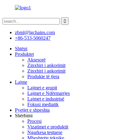
zbml@lgchains.com
+86-533-5060247
Shtëpi
Produktet
Aksesorë
Zinxhiri i ankorimit
Zinxhiri i ankorimit
Produkte të tjera
Lajme
Lajmet e grupit
Lajmet e Ndërmarrjes
Lajmet e industrisë
Fokusi mediatik
Pyetjet e shpeshta
Shërbimi
Procesi
Vizatimet e produktit
Ngarkesa testuese
Mbeshtetje teknike