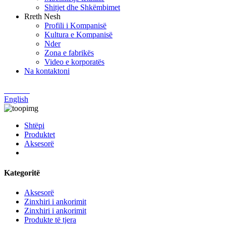
Shitjet dhe Shkëmbimet
Rreth Nesh
Profili i Kompanisë
Kultura e Kompanisë
Nder
Zona e fabrikës
Video e korporatës
Na kontaktoni
Chinese
English
Shtëpi
Produktet
Aksesorë
Kategoritë
Aksesorë
Zinxhiri i ankorimit
Zinxhiri i ankorimit
Produkte të tjera