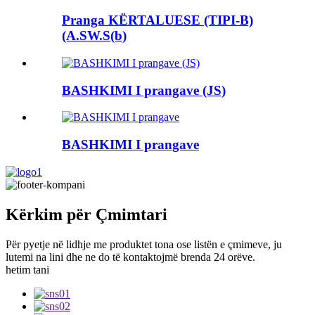
Pranga KËRTALUESE (TIPI-B)
(A.SW.S(b)
BASHKIMI I prangave (JS)
BASHKIMI I prangave
Kërkim për Çmimtari
Për pyetje në lidhje me produktet tona ose listën e çmimeve, ju
lutemi na lini dhe ne do të kontaktojmë brenda 24 orëve.
hetim tani