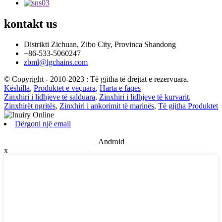
kontakt
us
Distrikti Zichuan, Zibo City, Provinca Shandong
+86-533-5060247
zbml@lgchains.com
© Copyright - 2010-2023 : Të gjitha të drejtat e rezervuara.
Këshilla
,
Produktet e veçuara
,
Harta e faqes
Zinxhiri i lidhjeve të salduara
,
Zinxhiri i lidhjeve të kurvarit
,
Zinxhirët ngritës
,
Zinxhiri i ankorimit të marinës
,
Të gjitha Produktet
Dërgoni një email
Android
x