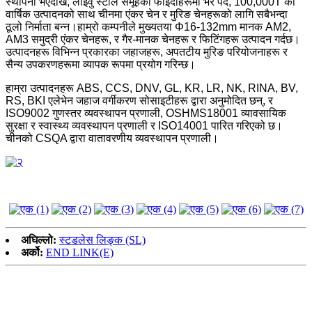
स्थापना भएदेखि, लाइवु स्टील समूहको फाइदाहरूमा भर पर्दै, 100,000T को
वार्षिक उत्पादनको साथ चीनमा एंकर चेन र मुरिङ चेनहरूको लागि सबैभन्दा
ठूलो निर्माता बन्न।हाम्रो कम्पनीले मुख्यतया Φ16-132mm मानक AM2,
AM3 समुद्री एंकर चेनहरू, र गैर-मानक चेनहरू र फिटिंगहरू उत्पादन गर्दछ।
उत्पादनहरू विभिन्न प्रकारका जहाजहरू, अपतटीय मुरिङ परियोजनाहरू र
सैन्य उपकरणहरूमा व्यापक रूपमा प्रयोग गरिन्छ।
हाम्रा उत्पादनहरू ABS, CCS, DNV, GL, KR, LR, NK, RINA, BV,
RS, BKI एलेभेन जहाज वर्गीकरण सोसाइटीहरू द्वारा अनुमोदित छन्, र
ISO9002 गुणस्तर व्यवस्थापन प्रणाली, OSHMS18001 व्यावसायिक
सुरक्षा र स्वास्थ्य व्यवस्थापन प्रणाली र ISO14001 पारित गरिएको छ।
चीनको CSQA द्वारा वातावरणीय व्यवस्थापन प्रणाली।
अघिल्लो:
स्टडलेस लिङ्क (SL)
अर्को:
END LINK(E)