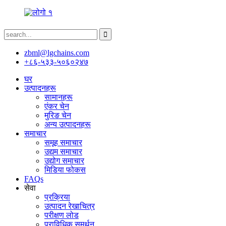
zbml@lgchains.com
+८६-५३३-५०६०२४७
घर
उत्पादनहरू
सामानहरू
एंकर चेन
मुरिङ चेन
अन्य उत्पादनहरू
समाचार
समूह समाचार
उद्यम समाचार
उद्योग समाचार
मिडिया फोकस
FAQs
सेवा
प्रक्रिया
उत्पादन रेखाचित्र
परीक्षण लोड
प्राविधिक समर्थन