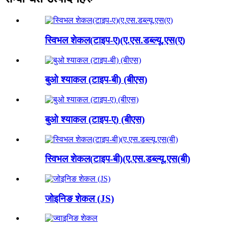
स्विभल शेकल(टाइप-ए)(ए.एस.डब्ल्यू.एस(ए)
बुओ श्याकल (टाइप-बी) (बीएस)
बुओ श्याकल (टाइप-ए) (बीएस)
स्विभल शेकल(टाइप-बी)(ए.एस.डब्ल्यू.एस(बी)
जोइनिङ शेकल (JS)