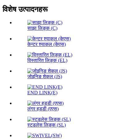
विशेष उत्पादनहरू
साझा लिङ्क (C)
केन्टर श्याकल (केएस)
विस्तारित लिङ्क (EL)
जोइनिङ शेकल (JS)
END LINK(E)
लंगर हड्डी (एएस)
स्टडलेस लिङ्क (SL)