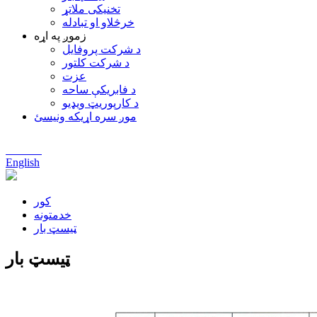
تخنیکی ملاتړ
خرڅلاو او تبادله
زموږ په اړه
د شرکت پروفایل
د شرکت کلتور
عزت
د فابریکې ساحه
د کارپوریټ ویډیو
موږ سره اړیکه ونیسئ
Chinese
English
کور
خدمتونه
ټیسټ بار
ټیسټ بار