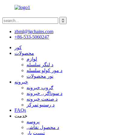
zbml@lgchains.com
+86-533-5060247
کور
محصولات
لوازم
د لنگر سلسله
د مور کولو سلسله
نور محصولات
خبرونه
ګروپ خبرونه
د سوداګرۍ خبرونه
د صنعت خبرونه
د رسنیو تمرکز
FAQs
خدمت
پروسه
د محصول نقاشۍ
ټیسټ بار