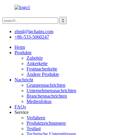
zbml@lgchains.com
+86-533-5060247
Heim
Produkte
Zubehör
Ankerkette
Festmacherkette
Andere Produkte
Nachricht
Gruppennachrichten
Unternehmensnachrichten
Branchennachrichten
Medienfokus
FAQs
Service
Verfahren
Produktzeichnungen
Testlast
Technische Unterstützung