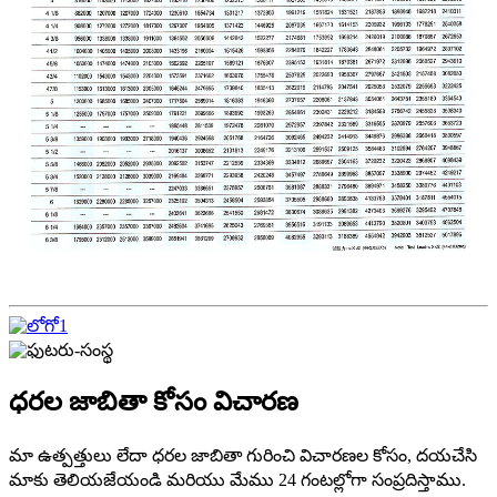
ధరల జాబితా కోసం విచారణ
మా ఉత్పత్తులు లేదా ధరల జాబితా గురించి విచారణల కోసం, దయచేసి
మాకు తెలియజేయండి మరియు మేము 24 గంటల్లోగా సంప్రదిస్తాము.