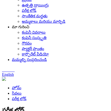
ఉత్పత్తి డ్రాయింగ్లు
పరీక్ష లోడ్
సాంకేతిక మద్దతు
అమ్మకాలు మరియు మార్పిడి
మా గురించి
కంపెనీ వివరాలు
కంపెనీ సంస్కృతి
గౌరవం
ఫ్యాక్టరీ ప్రాంతం
కార్పొరేట్ వీడియో
మమ్మల్ని సంప్రదించండి
Chinese
English
హోమ్
సేవలు
పరీక్ష లోడ్
పరీక్ష లోడ్