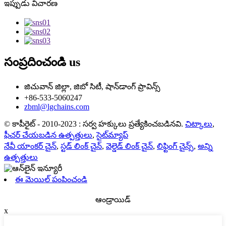
ఇప్పుడు విచారణ
సంప్రదించండి
us
జిచువాన్ జిల్లా, జిబో సిటీ, షాన్‌డాంగ్ ప్రావిన్స్
+86-533-5060247
zbml@lgchains.com
© కాపీరైట్ - 2010-2023 : సర్వ హక్కులు ప్రత్యేకించబడినవి.
చిట్కాలు
,
ఫీచర్ చేయబడిన ఉత్పత్తులు
,
సైట్‌మ్యాప్
నేవీ యాంకర్ చైన్
,
స్టడ్ లింక్ చైన్
,
వెల్డెడ్ లింక్ చైన్
,
లిఫ్టింగ్ చైన్స్
,
అన్ని
ఉత్పత్తులు
ఈ మెయిల్ పంపించండి
ఆండ్రాయిడ్
x