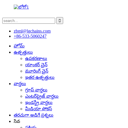
zbml@lgchains.com
+86-533-5060247
హోమ్
ఉత్పత్తులు
ఉపకరణాలు
యాంకర్ చైన్
మూరింగ్ చైన్
ఇతర ఉత్పత్తులు
వార్తలు
గ్రూప్ వార్తలు
ఎంటర్‌ప్రైజ్ వార్తలు
ఇండస్ట్రీ వార్తలు
మీడియా ఫోకస్
తరచుగా అడిగే ప్రశ్నలు
సేవ
ప్రక్రియ