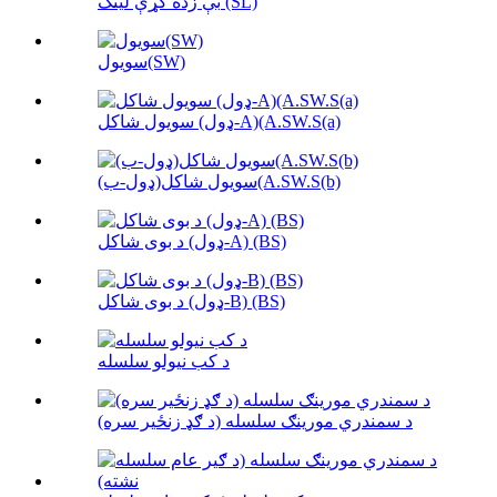
بې زده کړې لینک (SL)
سویول(SW)
سویول شاکل (ډول-A)(A.SW.S(a)
سویول شاکل(ډول-ب)(A.SW.S(b)
د بوی شاکل (ډول-A) (BS)
د بوی شاکل (ډول-B) (BS)
د کب نیولو سلسله
د سمندري مورینګ سلسله (د ګډ زنځیر سره)