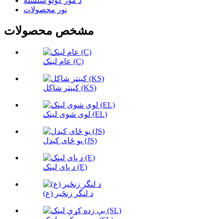
د مور کولو سلسله
نور محصولات
مشخص محصولات
عام لینک (C)
کینټر شاکل (KS)
لوی شوی لینک (EL)
یو ځای کیدل (JS)
د پای لینک (E)
د لنگر زنځیر (ع)