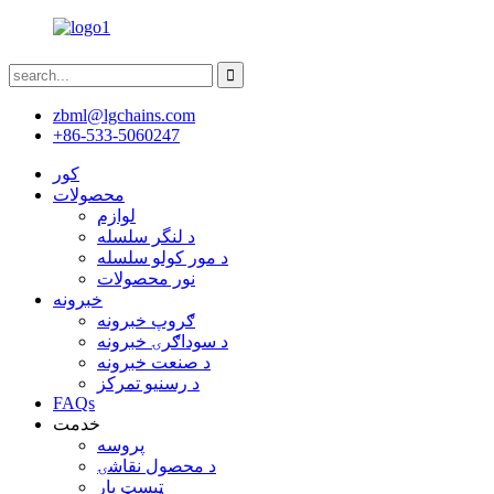
zbml@lgchains.com
+86-533-5060247
کور
محصولات
لوازم
د لنگر سلسله
د مور کولو سلسله
نور محصولات
خبرونه
ګروپ خبرونه
د سوداګرۍ خبرونه
د صنعت خبرونه
د رسنیو تمرکز
FAQs
خدمت
پروسه
د محصول نقاشۍ
ټیسټ بار