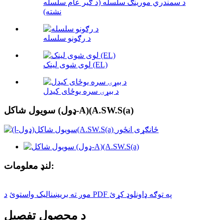
د سمندري مورینګ سلسله (د ګیر عام سلسله
نشته)
د رګونو سلسله
لوی شوی لینک (EL)
د بیړۍ سره یوځای کیدل
سویول شاکل (ډول-A)(A.SW.S(a)
لنډ معلومات:
د PDF په توګه ډاونلوډ کړئ
موږ ته بریښنالیک واستوئ
د محصول تفصیل