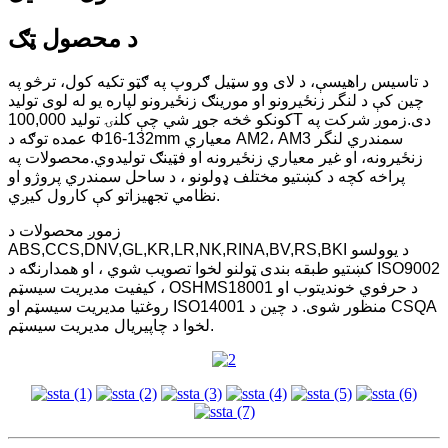
د محصول ټګ
د تاسیس راهیسې، د لای وو سټیل ګروپ په ګټو تکیه کول، ترڅو په
چین کې د لنگر زنځیرونو او مورینګ زنځیرونو لپاره یو له لوی تولید
کونکو څخه جوړ شي چې کلنۍ تولید 100,000T دی.زموږ شرکت په
عمده توګه د Φ16-132mm معیاري AM2، AM3 سمندري لنگر
زنځیرونه، او غیر معیاري زنځیرونه او فټینګ تولیدوي.محصولات په
پراخه کچه د کښتیو مختلف ډولونو ، د ساحل سمندري پروژو او
نظامي تجهیزاتو کې کارول کیږي.
زموږ محصولات د
ABS,CCS,DNV,GL,KR,LR,NK,RINA,BV,RS,BKI د یوولسو
کښتیو طبقه بندی ټولنو لخوا تصویب شوي ، او همدارنګه د ISO9002
کیفیت مدیریت سیسټم ، OSHMS18001 د حرفوي خوندیتوب او
روغتیا مدیریت سیسټم او ISO14001 منظور شوی. د چین د CSQA
لخوا د چاپیریال مدیریت سیسټم.