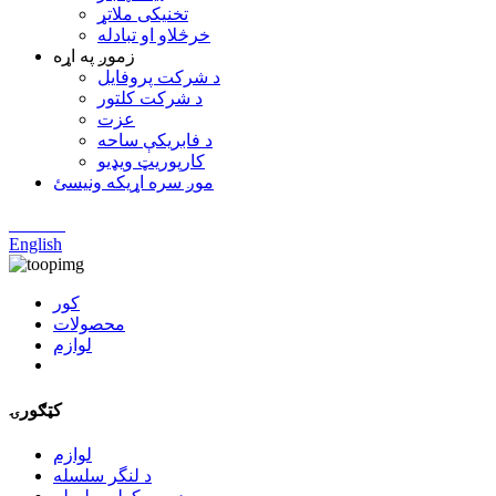
تخنیکی ملاتړ
خرڅلاو او تبادله
زموږ په اړه
د شرکت پروفایل
د شرکت کلتور
عزت
د فابریکې ساحه
کارپوریټ ویډیو
موږ سره اړیکه ونیسئ
Chinese
English
کور
محصولات
لوازم
کټګورۍ
لوازم
د لنگر سلسله