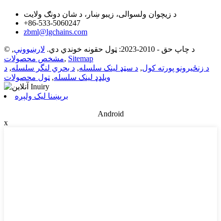
د زیچوان ولسوالی، زیبو ښار، د شان دونګ ولایت
+86-533-5060247
zbml@lgchains.com
© د چاپ حق - 2010-2023: ټول حقونه خوندي دي.
لارښوونې
,
Sitemap
,
مشخص محصولات
د زنځیرونو پورته کول
,
د سټډ لینک سلسله
,
د بحري لنگر سلسله
,
د
ویلډډ لینک سلسله
,
ټول محصولات
برېښنا لیک ولېږه
Android
x