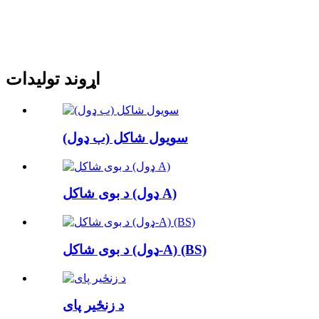
اړوند توليدات
سویول شاکل (ب ډول)
د بوی شاکل (ډول A)
د بوی شاکل (ډول-A) (BS)
د زنځیر پای