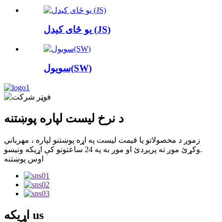
یو ځای کیدل (JS)
سویول(SW)
د نرخ لیست لپاره پوښتنه
زموږ د محصولاتو یا قیمت لیست په اړه پوښتنو لپاره ، مهرباني
وکړئ موږ ته پریږدئ او موږ به په 24 ساعتونو کې اړیکه ونیسو.
اوس پوښتنه
us
اړیکه