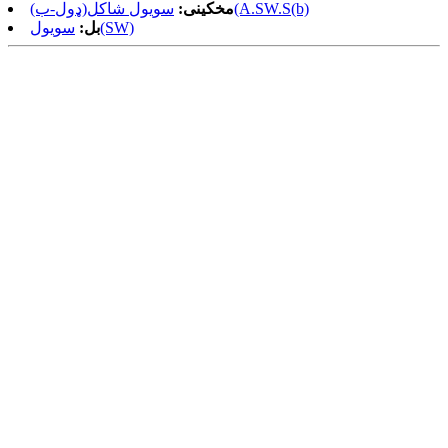
سویول شاکل(ډول-ب)(A.SW.S(b)
مخکینی:
سویول(SW)
بل: