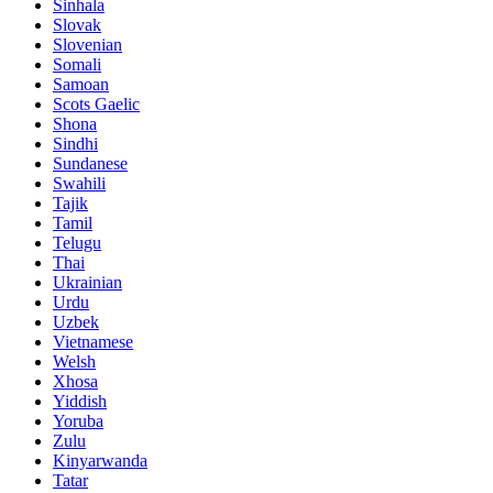
Sinhala
Slovak
Slovenian
Somali
Samoan
Scots Gaelic
Shona
Sindhi
Sundanese
Swahili
Tajik
Tamil
Telugu
Thai
Ukrainian
Urdu
Uzbek
Vietnamese
Welsh
Xhosa
Yiddish
Yoruba
Zulu
Kinyarwanda
Tatar