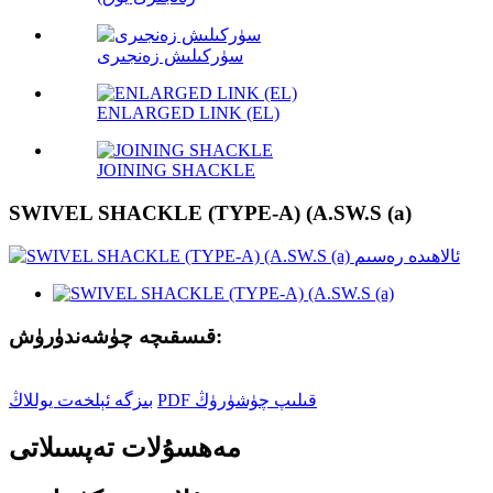
سۈركىلىش زەنجىرى
ENLARGED LINK (EL)
JOINING SHACKLE
SWIVEL SHACKLE (TYPE-A) (A.SW.S (a)
قىسقىچە چۈشەندۈرۈش:
PDF قىلىپ چۈشۈرۈڭ
بىزگە ئېلخەت يوللاڭ
مەھسۇلات تەپسىلاتى