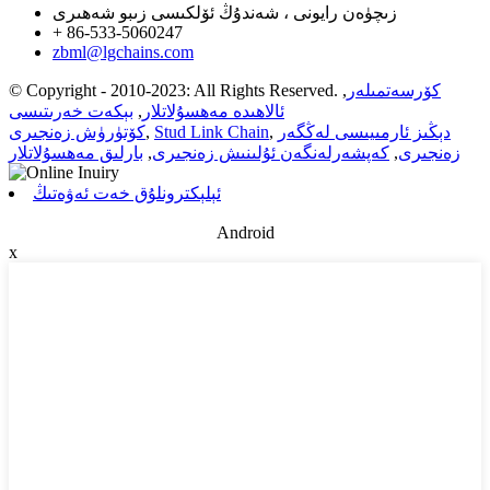
زىچۈەن رايونى ، شەندۇڭ ئۆلكىسى زىبو شەھىرى
+ 86-533-5060247
zbml@lgchains.com
كۆرسەتمىلەر
,
© Copyright - 2010-2023: All Rights Reserved.
ئالاھىدە مەھسۇلاتلار
,
بېكەت خەرىتىسى
دېڭىز ئارمىيىسى لەڭگەر
,
Stud Link Chain
,
كۆتۈرۈش زەنجىرى
زەنجىرى
,
كەپشەرلەنگەن ئۇلىنىش زەنجىرى
,
بارلىق مەھسۇلاتلار
ئېلېكترونلۇق خەت ئەۋەتىڭ
Android
x