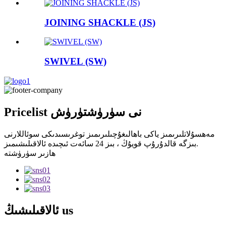
JOINING SHACKLE (JS)
SWIVEL (SW)
Pricelist نى سۈرۈشتۈرۈش
مەھسۇلاتلىرىمىز ياكى باھالىغۇچىلىرىمىز توغرىسىدىكى سوئاللارنى
بىزگە قالدۇرۇپ قويۇڭ ، بىز 24 سائەت ئىچىدە ئالاقىلىشىمىز.
ھازىر سۈرۈشتە
us
ئالاقىلىشىڭ