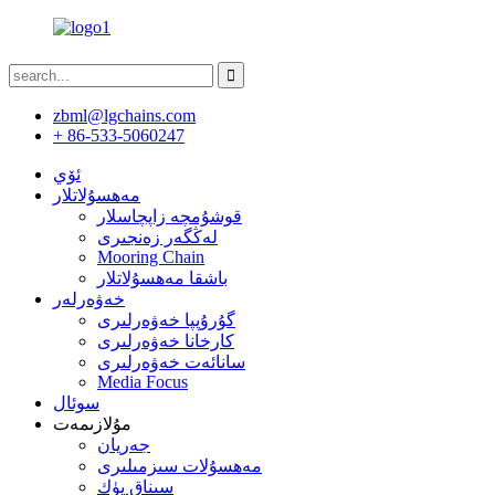
zbml@lgchains.com
+ 86-533-5060247
ئۆي
مەھسۇلاتلار
قوشۇمچە زاپچاسلار
لەڭگەر زەنجىرى
Mooring Chain
باشقا مەھسۇلاتلار
خەۋەرلەر
گۇرۇپپا خەۋەرلىرى
كارخانا خەۋەرلىرى
سانائەت خەۋەرلىرى
Media Focus
سوئال
مۇلازىمەت
جەريان
مەھسۇلات سىزمىلىرى
سىناق يۈك