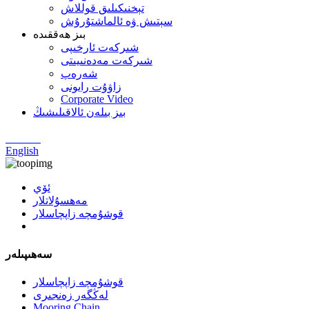
تېخنىكىلىق قوللاش
سېتىش ۋە ئالماشتۇرۇش
بىز ھەققىدە
شىركەت ئارخىپى
شىركەت مەدەنىيىتى
شەرەپ
زاۋۇت رايونى
Corporate Video
بىز بىلەن ئالاقىلىشىڭ
Chinese
English
ئۆي
مەھسۇلاتلار
قوشۇمچە زاپچاسلار
سەھىپىلەر
قوشۇمچە زاپچاسلار
لەڭگەر زەنجىرى
Mooring Chain