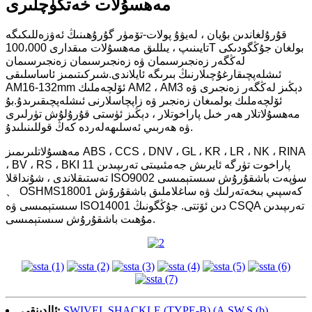
مەھسۇلات خەتكۈچلىرى
قۇرۇلغاندىن بۇيان ، لەيۋۇ پولات-تۆمۈر گۇرۇھىنىڭ ئەۋزەللىكىگە
تايىنىپ ، يىللىق مەھسۇلات مىقدارى 100،000T بولغان جۇڭگودىكى
لەڭگەر زەنجىرسىمان ۋە زەنجىرسىمان زەنجىرسىمان
ئىشلەپچىقارغۇچىلارنىڭ بىرىگە ئايلاندى.شىركىتىمىز ئاساسلىقى
AM16-132mm ئۆلچەملىك AM2 ، AM3 دېڭىز لەڭگەر زەنجىرى ۋە
ئۆلچەملىك بولمىغان زەنجىر ۋە زاپچاسلارنى ئىشلەپچىقىرىدۇ.بۇ
مەھسۇلاتلار ھەر خىل پاراخوتلار ، دېڭىز ئۈستى قۇرۇلۇش تۈرلىرى
ۋە ھەربىي ئەسلىھەلەردە كەڭ قوللىنىلىدۇ.
مەھسۇلاتلىرىمىز ABS ، CCS ، DNV ، GL ، KR ، LR ، NK ، RINA
، BV ، RS ، BKI 11 پاراخوت تۈرگە ئايرىش جەمئىيىتى تەرىپىدىن
تەستىقلاندى ، شۇنداقلا ISO9002 سۈپەت باشقۇرۇش سىستېمىسى
、 OSHMS18001 كەسپىي بىخەتەرلىك ۋە ساغلاملىق باشقۇرۇش
سىستېمىسى ۋە ISO14001 دىن ئۆتتى. جۇڭگونىڭ CSQA تەرىپىدىن
مۇھىت باشقۇرۇش سىستېمىسى.
SWIVEL SHACKLE (TYPE-B) (A.SW.S (b)
ئالدىنقى: