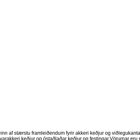
 einn af stærstu framleiðendum fyrir akkeri keðjur og viðlegukan
rakkeri keðjur og óstaðlaðar keðjur og festingar.Vörurnar eru m