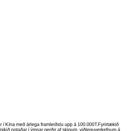
tar í Kína með árlega framleiðslu upp á 100.000T.Fyrirtækið
ikið notaðar í ýmsar gerðir af skipum, viðleguverkefnum á