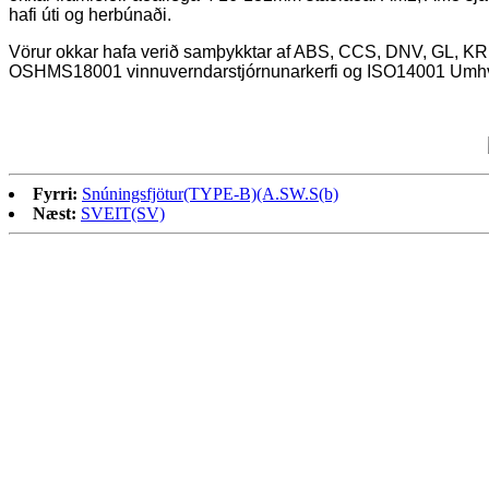
hafi úti og herbúnaði.
Vörur okkar hafa verið samþykktar af ABS, CCS, DNV, GL, KR, 
OSHMS18001 vinnuverndarstjórnunarkerfi og ISO14001 Umhverf
Fyrri:
Snúningsfjötur(TYPE-B)(A.SW.S(b)
Næst:
SVEIT(SV)