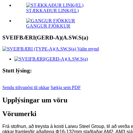
STÆKKAÐUR LINK(EL)
GANGUR FJÖKKUR
SVEIFBÆRI(GERÐ-A)(A.SW.S(a)
Stutt lýsing:
Sendu tölvupóst til okkar
Sækja sem PDF
Upplýsingar um vöru
Vörumerki
Frá stofnun, að treysta á kosti Laiwu Steel Group, til að verða
okkar framleiðir aðallega Φ16-132mm staðlaðar AM2, AM3 sjáva