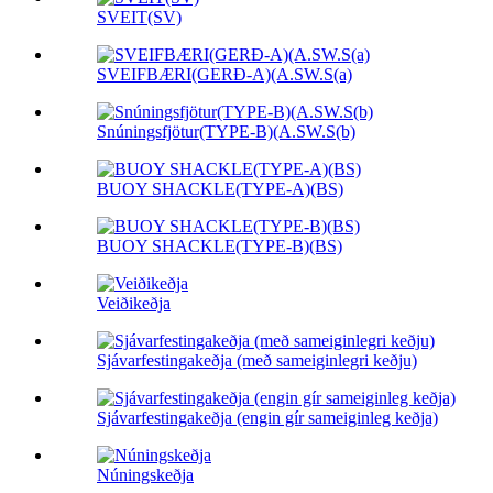
SVEIT(SV)
SVEIFBÆRI(GERÐ-A)(A.SW.S(a)
Snúningsfjötur(TYPE-B)(A.SW.S(b)
BUOY SHACKLE(TYPE-A)(BS)
BUOY SHACKLE(TYPE-B)(BS)
Veiðikeðja
Sjávarfestingakeðja (með sameiginlegri keðju)
Sjávarfestingakeðja (engin gír sameiginleg keðja)
Núningskeðja