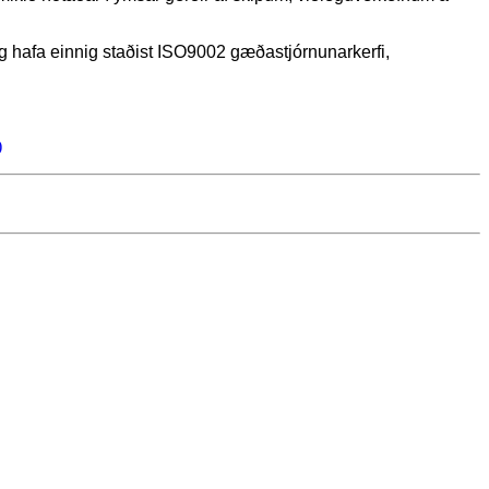
 hafa einnig staðist ISO9002 gæðastjórnunarkerfi,