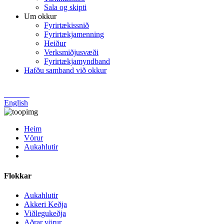
Sala og skipti
Um okkur
Fyrirtækissnið
Fyrirtækjamenning
Heiður
Verksmiðjusvæði
Fyrirtækjamyndband
Hafðu samband við okkur
Chinese
English
Heim
Vörur
Aukahlutir
Flokkar
Aukahlutir
Akkeri Keðja
Viðlegukeðja
Aðrar vörur