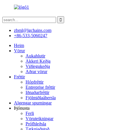
zbml@lgchains.com
+86-533-5060247
Heim
Vörur
Aukahlutir
Akkeri Keðja
Viðlegukeðja
Aðrar vörur
Fréttir
Hópfréttir
Entreprise fréttir
Iðnaðarfréttir
Fjölmiðlaáhersla
Algengar spurningar
Þjónusta
Ferli
Vöruteikningar
Prófhleðsla
Tækniaðstoð