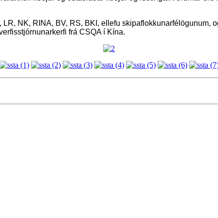
LR, NK, RINA, BV, RS, BKI, ellefu skipaflokkunarfélögunum, og
isstjórnunarkerfi frá CSQA í Kína.