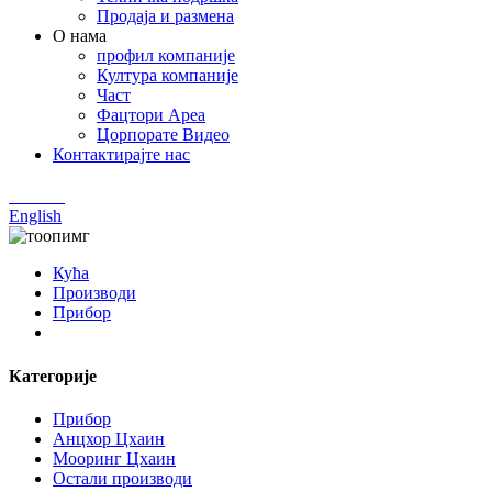
Продаја и размена
О нама
профил компаније
Култура компаније
Част
Фацтори Ареа
Цорпорате Видео
Контактирајте нас
Chinese
English
Кућа
Производи
Прибор
Категорије
Прибор
Анцхор Цхаин
Мооринг Цхаин
Остали производи