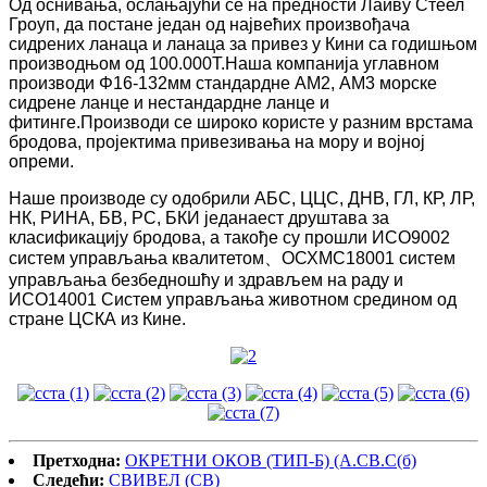
Од оснивања, ослањајући се на предности Лаиву Стеел
Гроуп, да постане један од највећих произвођача
сидрених ланаца и ланаца за привез у Кини са годишњом
производњом од 100.000Т.Наша компанија углавном
производи Φ16-132мм стандардне АМ2, АМ3 морске
сидрене ланце и нестандардне ланце и
фитинге.Производи се широко користе у разним врстама
бродова, пројектима привезивања на мору и војној
опреми.
Наше производе су одобрили АБС, ЦЦС, ДНВ, ГЛ, КР, ЛР,
НК, РИНА, БВ, РС, БКИ једанаест друштава за
класификацију бродова, а такође су прошли ИСО9002
систем управљања квалитетом、ОСХМС18001 систем
управљања безбедношћу и здрављем на раду и
ИСО14001 Систем управљања животном средином од
стране ЦСКА из Кине.
Претходна:
ОКРЕТНИ ОКОВ (ТИП-Б) (А.СВ.С(б)
Следећи:
СВИВЕЛ (СВ)