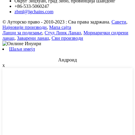
Округ Зицхуан, град Зибо, провинција Шандонг
+86-533-5060247
zbml@lgchains.com
© Ауторско право - 2010-2023 : Сва права задржана.
Савети
,
Најновији производи
,
Мапа сајта
Ланци за подизање
,
Студ Линк Ланац
,
Морнарички сидрени
ланац
,
Заварени ланац
,
Сви производи
Шаљи имејл
Андроид
x