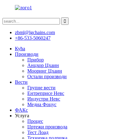
zbml@lgchains.com
+86-533-5060247
Кућа
Производи
Прибор
Анцхор Цхаин
Мооринг Цхаин
Остали производи
Вести
Групне вести
Ентреприсе Невс
Индустри Невс
Медиа Фоцус
ФАКс
Услуга
Процес
Цртежи производа
Тест Лоад
Техничка подршка