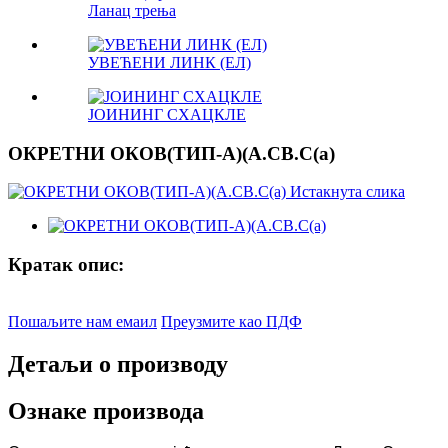
Ланац трења
УВЕЋЕНИ ЛИНК (ЕЛ)
ЈОИНИНГ СХАЦКЛЕ
ОКРЕТНИ ОКОВ(ТИП-А)(А.СВ.С(а)
Кратак опис:
Пошаљите нам емаил
Преузмите као ПДФ
Детаљи о производу
Ознаке производа