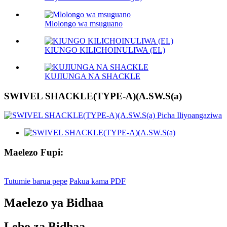
Mlolongo wa msuguano
KIUNGO KILICHOINULIWA (EL)
KUJIUNGA NA SHACKLE
SWIVEL SHACKLE(TYPE-A)(A.SW.S(a)
Maelezo Fupi:
Tutumie barua pepe
Pakua kama PDF
Maelezo ya Bidhaa
Lebo za Bidhaa