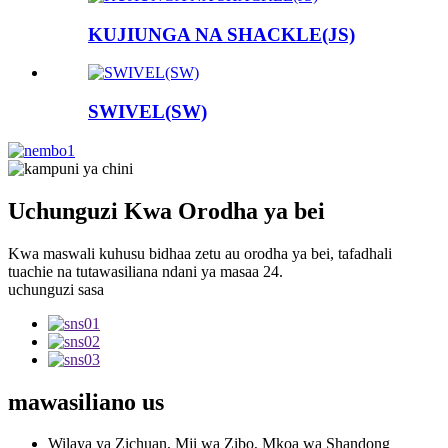
KUJIUNGA NA SHACKLE(JS)
SWIVEL(SW)
Uchunguzi Kwa Orodha ya bei
Kwa maswali kuhusu bidhaa zetu au orodha ya bei, tafadhali
tuachie na tutawasiliana ndani ya masaa 24.
uchunguzi sasa
mawasiliano
us
Wilaya ya Zichuan, Mji wa Zibo, Mkoa wa Shandong