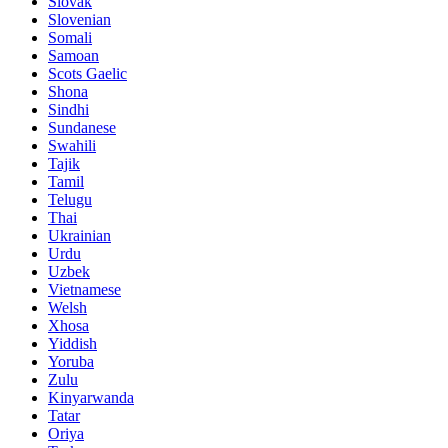
Slovak
Slovenian
Somali
Samoan
Scots Gaelic
Shona
Sindhi
Sundanese
Swahili
Tajik
Tamil
Telugu
Thai
Ukrainian
Urdu
Uzbek
Vietnamese
Welsh
Xhosa
Yiddish
Yoruba
Zulu
Kinyarwanda
Tatar
Oriya