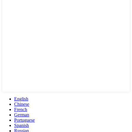
English
Chinese
French
German
Portuguese
Spanish
Russian