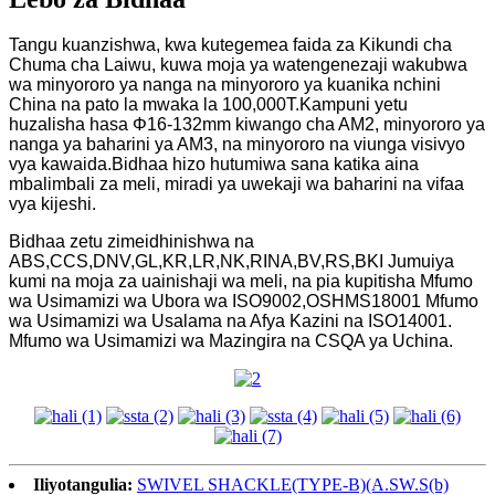
Tangu kuanzishwa, kwa kutegemea faida za Kikundi cha
Chuma cha Laiwu, kuwa moja ya watengenezaji wakubwa
wa minyororo ya nanga na minyororo ya kuanika nchini
China na pato la mwaka la 100,000T.Kampuni yetu
huzalisha hasa Φ16-132mm kiwango cha AM2, minyororo ya
nanga ya baharini ya AM3, na minyororo na viunga visivyo
vya kawaida.Bidhaa hizo hutumiwa sana katika aina
mbalimbali za meli, miradi ya uwekaji wa baharini na vifaa
vya kijeshi.
Bidhaa zetu zimeidhinishwa na
ABS,CCS,DNV,GL,KR,LR,NK,RINA,BV,RS,BKI Jumuiya
kumi na moja za uainishaji wa meli, na pia kupitisha Mfumo
wa Usimamizi wa Ubora wa ISO9002,OSHMS18001 Mfumo
wa Usimamizi wa Usalama na Afya Kazini na ISO14001.
Mfumo wa Usimamizi wa Mazingira na CSQA ya Uchina.
Iliyotangulia:
SWIVEL SHACKLE(TYPE-B)(A.SW.S(b)