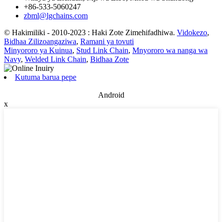
+86-533-5060247
zbml@lgchains.com
© Hakimiliki - 2010-2023 : Haki Zote Zimehifadhiwa.
Vidokezo
,
Bidhaa Zilizoangaziwa
,
Ramani ya tovuti
Minyororo ya Kuinua
,
Stud Link Chain
,
Mnyororo wa nanga wa
Navy
,
Welded Link Chain
,
Bidhaa Zote
Kutuma barua pepe
Android
x