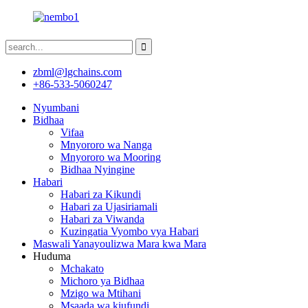
zbml@lgchains.com
+86-533-5060247
Nyumbani
Bidhaa
Vifaa
Mnyororo wa Nanga
Mnyororo wa Mooring
Bidhaa Nyingine
Habari
Habari za Kikundi
Habari za Ujasiriamali
Habari za Viwanda
Kuzingatia Vyombo vya Habari
Maswali Yanayoulizwa Mara kwa Mara
Huduma
Mchakato
Michoro ya Bidhaa
Mzigo wa Mtihani
Msaada wa kiufundi