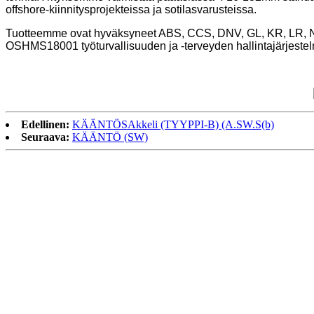
offshore-kiinnitysprojekteissa ja sotilasvarusteissa.
Tuotteemme ovat hyväksyneet ABS, CCS, DNV, GL, KR, LR, NK, 
OSHMS18001 työturvallisuuden ja -terveyden hallintajärjeste
Edellinen:
KÄÄNTÖSAkkeli (TYYPPI-B) (A.SW.S(b)
Seuraava:
KÄÄNTÖ (SW)