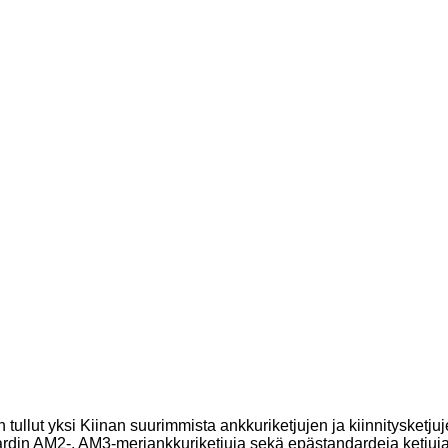
tullut yksi Kiinan suurimmista ankkuriketjujen ja kiinnitysketju
AM2-, AM3-meriankkuriketjuja sekä epästandardeja ketjuja ja va