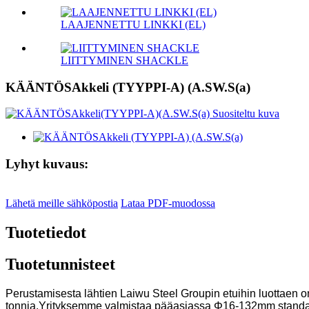
LAAJENNETTU LINKKI (EL)
LIITTYMINEN SHACKLE
KÄÄNTÖSAkkeli (TYYPPI-A) (A.SW.S(a)
Lyhyt kuvaus:
Lähetä meille sähköpostia
Lataa PDF-muodossa
Tuotetiedot
Tuotetunnisteet
Perustamisesta lähtien Laiwu Steel Groupin etuihin luottaen on 
tonnia.Yrityksemme valmistaa pääasiassa Φ16-132mm standardin 