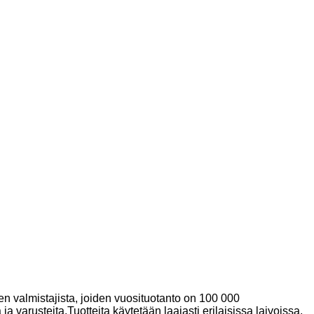
jen valmistajista, joiden vuosituotanto on 100 000
rusteita.Tuotteita käytetään laajasti erilaisissa laivoissa,