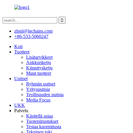
zbml@lgchains.com
+86-533-5060247
Koti
Tuotteet
Lisätarvikkeet
Ankkuriketju
Kiinnitysketju
Muut tuotteet
Uutiset
Ryhmän uutiset
Yritysuutisia
Teollisuuden uutisia
Media Focus
UKK
Palvelu
Käsitellä asiaa
Tuotepiirustukset
Testaa kuormitusta
Tekninen tuki