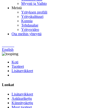
Myynti ja Vaihto
Meistä
Yrityksen profiili
Yrityskulttuuri
Kunnia
Tehdasalue
Yritysvideo
Ota meihin yhteyttä
Chinese
English
Koti
Tuotteet
Lisätarvikkeet
Luokat
Lisätarvikkeet
Ankkuriketju
Kiinnitysketju
Muut tuotteet