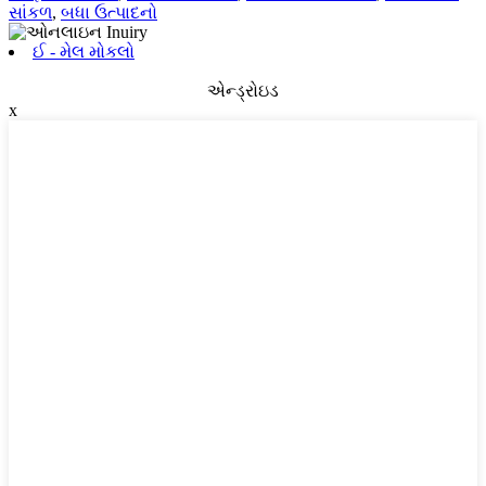
સાંકળ
,
બધા ઉત્પાદનો
ઈ - મેલ મોકલો
એન્ડ્રોઇડ
x