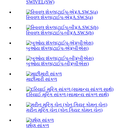
SWIVEL(SW)
સ્વિવલ શેકલ(ટાઈપ-એ)(A.SW.S(a)
સ્વિવલ શેકલ(ટાઈપ-બી)(A.SW.S(b)
બુઓય શૅકલ(ટાઈપ-એ)(બીએસ)
બુઓય શૅકલ(ટાઈપ-બી)(બીએસ)
માછીમારી સાંકળ
દરિયાઈ મૂરિંગ સાંકળ (સામાન્ય સાંકળ સાથે)
મરીન મૂરિંગ ચેન (કોન ગિયર કોમન ચેન)
ઘર્ષણ સાંકળ