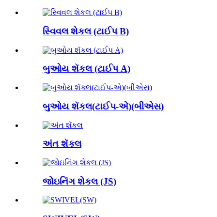
સ્વિવલ શેકલ (ટાઈપ B)
બુઓય શૅકલ (ટાઈપ A)
બુઓય શૅકલ(ટાઈપ-એ)(બીએસ)
અંત શૅકલ
જોઇનિંગ શેકલ (JS)