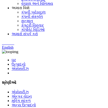
વેચાણ અને વિનિમય
અમારા વિશે
કંપની પ્રોફાઇલ
કંપની સંસ્કૃતિ
સન્માન
ફેક્ટરી વિસ્તાર
કોર્પોરેટ વિડિઓ
અમારો સંપર્ક કરો
Chinese
English
ઘર
ઉત્પાદનો
એસેસરીઝ
શ્રેણીઓ
એસેસરીઝ
એન્કર ચેઇન
મૂરિંગ સાંકળ
અન્ય ઉત્પાદનો