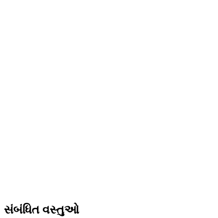
સંબંધિત વસ્તુઓ