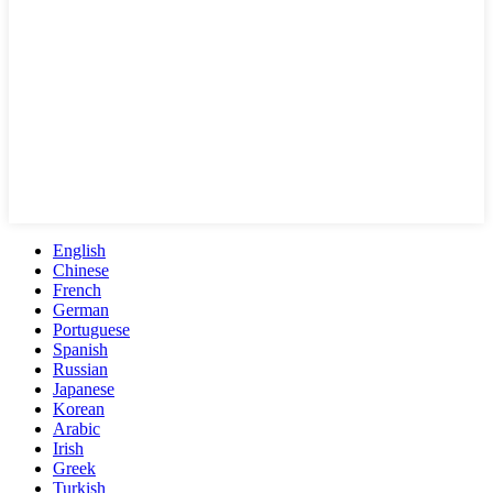
English
Chinese
French
German
Portuguese
Spanish
Russian
Japanese
Korean
Arabic
Irish
Greek
Turkish