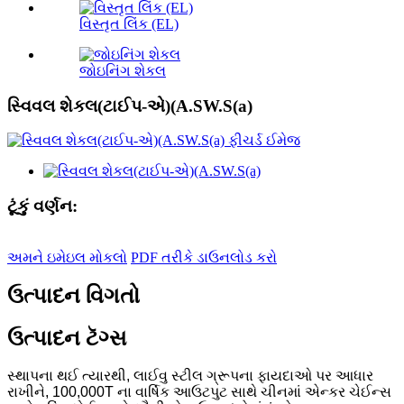
વિસ્તૃત લિંક (EL)
જોઇનિંગ શેકલ
સ્વિવલ શેકલ(ટાઈપ-એ)(A.SW.S(a)
ટૂંકું વર્ણન:
અમને ઇમેઇલ મોકલો
PDF તરીકે ડાઉનલોડ કરો
ઉત્પાદન વિગતો
ઉત્પાદન ટૅગ્સ
સ્થાપના થઈ ત્યારથી, લાઈવુ સ્ટીલ ગ્રૂપના ફાયદાઓ પર આધાર
રાખીને, 100,000T ના વાર્ષિક આઉટપુટ સાથે ચીનમાં એન્કર ચેઈન્સ