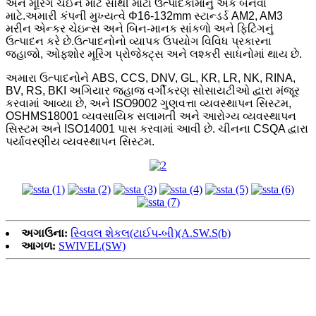
અને મૂરિંગ ચેઈન માટે સૌથી મોટા ઉત્પાદકોમાંનું એક બનવા
માટે.અમારી કંપની મુખ્યત્વે Φ16-132mm સ્ટાન્ડર્ડ AM2, AM3
મરીન એન્કર ચેઇન્સ અને બિન-માનક સાંકળો અને ફિટિંગનું
ઉત્પાદન કરે છે.ઉત્પાદનોનો વ્યાપક ઉપયોગ વિવિધ પ્રકારના
જહાજો, ઓફશોર મૂરિંગ પ્રોજેક્ટ્સ અને લશ્કરી સાધનોમાં થાય છે.
અમારા ઉત્પાદનોને ABS, CCS, DNV, GL, KR, LR, NK, RINA,
BV, RS, BKI અગિયાર જહાજ વર્ગીકરણ સોસાયટીઓ દ્વારા મંજૂર
કરવામાં આવ્યા છે, અને ISO9002 ગુણવત્તા વ્યવસ્થાપન સિસ્ટમ,
OSHMS18001 વ્યવસાયિક સલામતી અને આરોગ્ય વ્યવસ્થાપન
સિસ્ટમ અને ISO14001 પાસ કરવામાં આવી છે. ચીનના CSQA દ્વારા
પર્યાવરણીય વ્યવસ્થાપન સિસ્ટમ.
અગાઉના:
સ્વિવલ શેકલ(ટાઈપ-બી)(A.SW.S(b)
આગળ:
SWIVEL(SW)