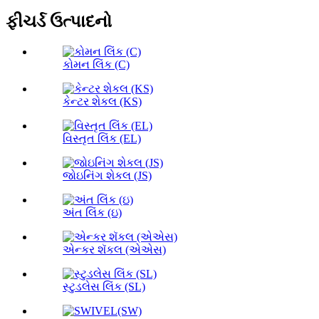
ફીચર્ડ ઉત્પાદનો
કોમન લિંક (C)
કેન્ટર શેકલ (KS)
વિસ્તૃત લિંક (EL)
જોઇનિંગ શેકલ (JS)
અંત લિંક (ઇ)
એન્કર શૅકલ (એએસ)
સ્ટુડલેસ લિંક (SL)