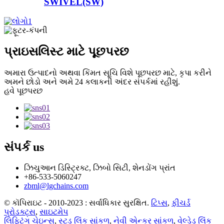
SWIVEL(SW)
પ્રાઇસલિસ્ટ માટે પૂછપરછ
અમારા ઉત્પાદનો અથવા કિંમત સૂચિ વિશે પૂછપરછ માટે, કૃપા કરીને
અમને છોડો અને અમે 24 કલાકની અંદર સંપર્કમાં રહીશું.
હવે પૂછપરછ
સંપર્ક
us
ઝિચુઆન ડિસ્ટ્રિક્ટ, ઝિબો સિટી, શેનડોંગ પ્રાંત
+86-533-5060247
zbml@lgchains.com
© કૉપિરાઇટ - 2010-2023 : સર્વાધિકાર સુરક્ષિત.
ટિપ્સ
,
ફીચર્ડ
પ્રોડક્ટ્સ
,
સાઇટમેપ
લિફ્ટિંગ ચેઇન્સ
,
સ્ટડ લિંક સાંકળ
,
નેવી એન્કર સાંકળ
,
વેલ્ડેડ લિંક