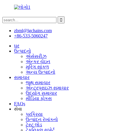
zbml@lgchains.com
+86-533-5060247
ઘર
ઉત્પાદનો
એસેસરીઝ
એન્કર ચેઇન
મૂરિંગ સાંકળ
અન્ય ઉત્પાદનો
સમાચાર
જૂથ સમાચાર
એન્ટરપ્રાઇઝ સમાચાર
ઉદ્યોગ સમાચાર
મીડિયા ફોકસ
FAQs
સેવા
પ્રક્રિયા
ઉત્પાદન રેખાંકનો
ટેસ્ટ લોડ
ટેકનિકલ સપોર્ટ