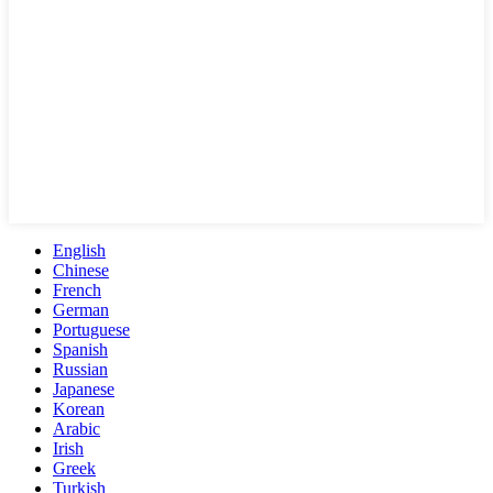
English
Chinese
French
German
Portuguese
Spanish
Russian
Japanese
Korean
Arabic
Irish
Greek
Turkish