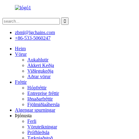
zbml@lgchains.com
+86-533-5060247
Heim
Vörur
Aukahlutir
Akkeri Keðja
Viðlegukeðja
Aðrar vörur
Fréttir
Hópfréttir
Entreprise fréttir
Iðnaðarfréttir
Fjölmiðlaáhersla
Algengar spurningar
Þjónusta
Ferli
Vöruteikningar
Prófhleðsla
Tækniaðstoð