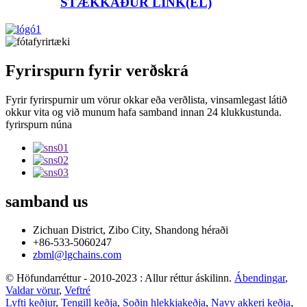
STÆKKAÐUR LINK(EL)
Fyrirspurn fyrir verðskrá
Fyrir fyrirspurnir um vörur okkar eða verðlista, vinsamlegast látið
okkur vita og við munum hafa samband innan 24 klukkustunda.
fyrirspurn núna
samband
us
Zichuan District, Zibo City, Shandong héraði
+86-533-5060247
zbml@lgchains.com
© Höfundarréttur - 2010-2023 : Allur réttur áskilinn.
Ábendingar
,
Valdar vörur
,
Veftré
Lyfti keðjur
,
Tengill keðja
,
Soðin hlekkjakeðja
,
Navy akkeri keðja
,