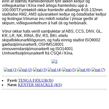
einn af stærstu framleiðendum fyrir akkeri keðjur og
viðlegukantar í Kína með árlega framleiðslu upp á
100.000T.Fyrirtækið okkar framleiðir aðallega Φ16-132mm
staðlaðar AM2, AM3 sjávarakkeri keðjur og óstaðlaðar keðjur
og festingar.Vörurnar eru mikið notaðar í ýmsar gerðir af
skipum, viðleguverkefnum á hafi úti og herbúnaði.
Vörur okkar hafa verið samþykktar af ABS, CCS, DNV, GL,
KR, LR, NK, RINA, BV, RS, BKI, ellefu
skipaflokkunarfélögunum, og hafa einnig staðist ISO9002
gæðastjórnunarkerfi, OSHMS18001
vinnuverndarstjórnunarkerfi og ISO14001
Umhverfisstjórnunarkerfi frá CSQA í Kína.
Fyrri:
TENGA FJÖLUR(JS)
Næst:
KENTER SHACKLE (KS)