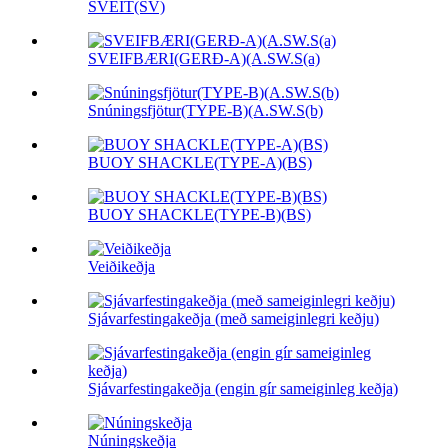
SVEIT(SV)
SVEIFBÆRI(GERÐ-A)(A.SW.S(a)
Snúningsfjötur(TYPE-B)(A.SW.S(b)
BUOY SHACKLE(TYPE-A)(BS)
BUOY SHACKLE(TYPE-B)(BS)
Veiðikeðja
Sjávarfestingakeðja (með sameiginlegri keðju)
Sjávarfestingakeðja (engin gír sameiginleg keðja)
Núningskeðja