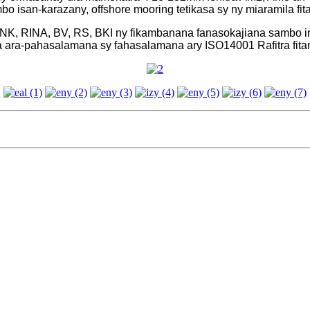
 isan-karazany, offshore mooring tetikasa sy ny miaramila fit
K, RINA, BV, RS, BKI ny fikambanana fanasokajiana sambo iraik
a ara-pahasalamana sy fahasalamana ary ISO14001 Rafitra fita