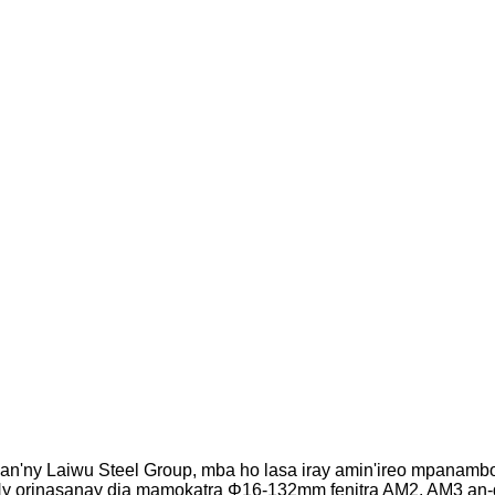
'ny Laiwu Steel Group, mba ho lasa iray amin'ireo mpanamboatr
y orinasanay dia mamokatra Φ16-132mm fenitra AM2, AM3 an-dra