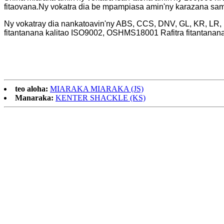
fitaovana.Ny vokatra dia be mpampiasa amin'ny karazana sambo
Ny vokatray dia nankatoavin'ny ABS, CCS, DNV, GL, KR, LR, N
fitantanana kalitao ISO9002, OSHMS18001 Rafitra fitantanan
teo aloha:
MIARAKA MIARAKA (JS)
Manaraka:
KENTER SHACKLE (KS)