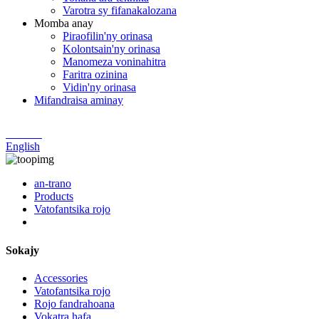
Varotra sy fifanakalozana
Momba anay
Piraofilin'ny orinasa
Kolontsain'ny orinasa
Manomeza voninahitra
Faritra ozinina
Vidin'ny orinasa
Mifandraisa aminay
Chinese
English
an-trano
Products
Vatofantsika rojo
Sokajy
Accessories
Vatofantsika rojo
Rojo fandrahoana
Vokatra hafa