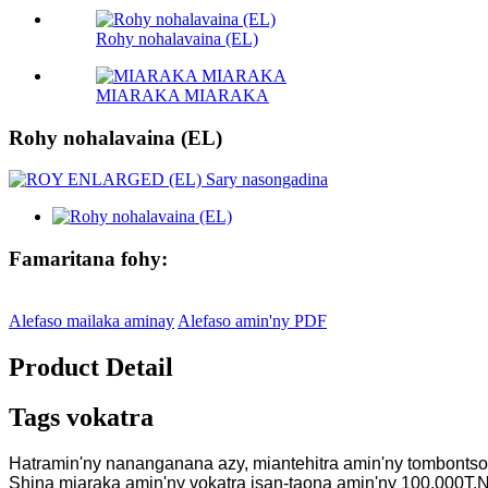
Rohy nohalavaina (EL)
MIARAKA MIARAKA
Rohy nohalavaina (EL)
Famaritana fohy:
Alefaso mailaka aminay
Alefaso amin'ny PDF
Product Detail
Tags vokatra
Hatramin'ny nananganana azy, miantehitra amin'ny tombontsoan
Shina miaraka amin'ny vokatra isan-taona amin'ny 100,000T.N