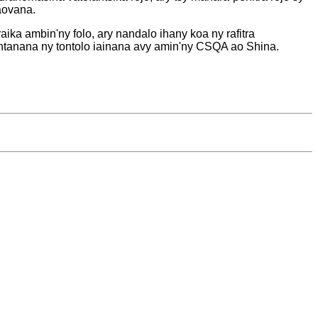
aovana.
a ambin'ny folo, ary nandalo ihany koa ny rafitra
ntanana ny tontolo iainana avy amin'ny CSQA ao Shina.