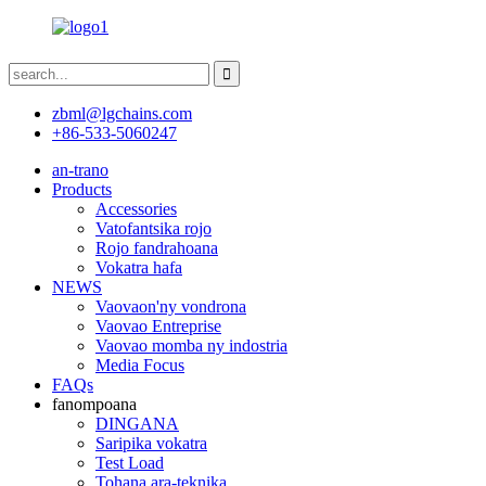
zbml@lgchains.com
+86-533-5060247
an-trano
Products
Accessories
Vatofantsika rojo
Rojo fandrahoana
Vokatra hafa
NEWS
Vaovaon'ny vondrona
Vaovao Entreprise
Vaovao momba ny indostria
Media Focus
FAQs
fanompoana
DINGANA
Saripika vokatra
Test Load
Tohana ara-teknika