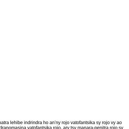
a lehibe indrindra ho an'ny rojo vatofantsika sy rojo vy ao
nomasina vatofantsika rojo, ary tsy manara-penitra rojo sy