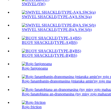
SWIVEL(SW)
SWIVEL SHACKLE(TYPE-A)(A.SW.S(a)
SWIVEL SHACKLE(TYPE-B)(A.SW.S(b)
BUOY SHACKLE(TYPE-A)(BS)
BUOY SHACKLE(TYPE-B)(BS)
Rojo fanjonoana
Rojo fanambanin-dranomasina (miaraka amin'ny rojo ma
Rojo fanatobiana an-dranomasina (tsy misy rojo mahazat
Rojo friction