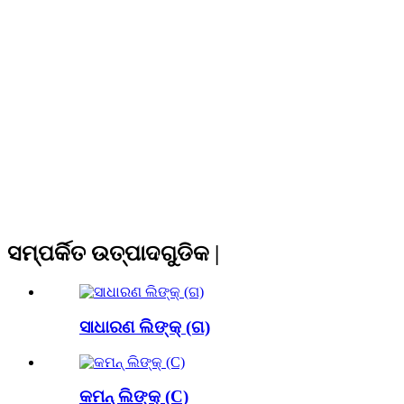
ସମ୍ପର୍କିତ ଉତ୍ପାଦଗୁଡିକ |
ସାଧାରଣ ଲିଙ୍କ୍ (ଗ)
କମନ୍ ଲିଙ୍କ୍ (C)