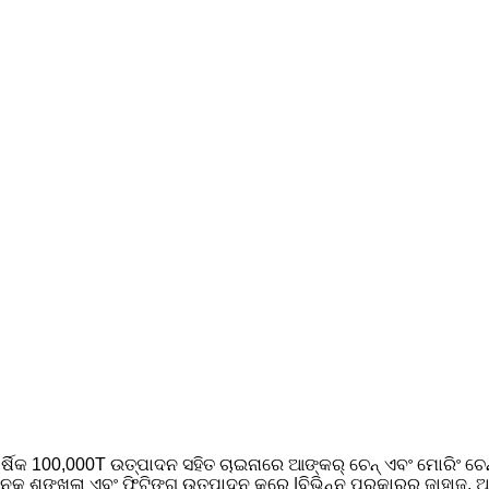
ି, ବାର୍ଷିକ 100,000T ଉତ୍ପାଦନ ସହିତ ଚାଇନାରେ ଆଙ୍କର୍ ଚେନ୍ ଏବଂ ମୋରିଂ 
ଣ-ମାନକ ଶୃଙ୍ଖଳା ଏବଂ ଫିଟିଙ୍ଗ୍ ଉତ୍ପାଦନ କରେ |ବିଭିନ୍ନ ପ୍ରକାରର ଜା