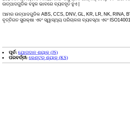
ଉତ୍ପାଦଗୁଡିକ ବହୁଳ ଭାବରେ ବ୍ୟବହୃତ ହୁଏ |
ଆମର ଉତ୍ପାଦଗୁଡିକ ABS, CCS, DNV, GL, KR, LR, NK, RINA, BV
ବୃତ୍ତିଗତ ସୁରକ୍ଷା ଏବଂ ସ୍ୱାସ୍ଥ୍ୟ ପରିଚାଳନା ବ୍ୟବସ୍ଥା ଏବଂ ISO140
ପୂର୍ବ:
ଯୋଗଦାନ ଶ୍ୟାକ୍ (JS)
ପରବର୍ତ୍ତୀ:
କେଣ୍ଟର୍ ଶ୍ୟାକ୍ (KS)