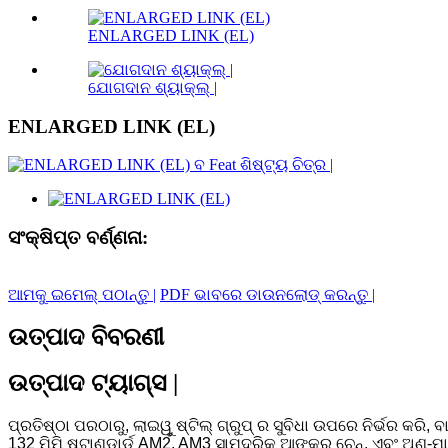
ENLARGED LINK (EL)
ଯୋଗଦାନ ଶ୍ୟାକ୍ଲ୍ |
ENLARGED LINK (EL)
ସଂକ୍ଷିପ୍ତ ବର୍ଣ୍ଣନା:
ଆମକୁ ଇମେଲ୍ ପଠାନ୍ତୁ |
PDF ଭାବରେ ଡାଉନଲୋଡ୍ କରନ୍ତୁ |
ଉତ୍ପାଦ ବିବରଣୀ
ଉତ୍ପାଦ ଟ୍ୟାଗ୍ସ |
ପ୍ରତିଷ୍ଠା ପରଠାରୁ, ଲାଇୱୁ ଷ୍ଟିଲ୍ ଗ୍ରୁପ୍ ର ସୁବିଧା ଉପରେ ନିର୍ଭର କର
132 ମିମି ଷ୍ଟାଣ୍ଡାର୍ଡ AM2, AM3 ସାମୁଦ୍ରିକ ଆଙ୍କର୍ ଚେନ୍, ଏବଂ ଅ