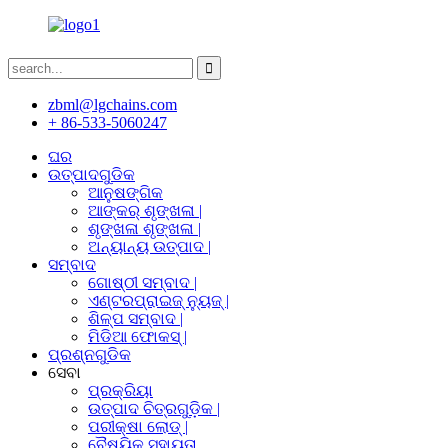
zbml@lgchains.com
+ 86-533-5060247
ଘର
ଉତ୍ପାଦଗୁଡିକ
ଆନୁଷଙ୍ଗିକ
ଆଙ୍କର୍ ଶୃଙ୍ଖଳା |
ଶୃଙ୍ଖଳା ଶୃଙ୍ଖଳା |
ଅନ୍ୟାନ୍ୟ ଉତ୍ପାଦ |
ସମ୍ବାଦ
ଗୋଷ୍ଠୀ ସମ୍ବାଦ |
ଏଣ୍ଟରପ୍ରାଇଜ୍ ନ୍ୟୁଜ୍ |
ଶିଳ୍ପ ସମ୍ବାଦ |
ମିଡିଆ ଫୋକସ୍ |
ପ୍ରଶ୍ନଗୁଡିକ
ସେବା
ପ୍ରକ୍ରିୟା
ଉତ୍ପାଦ ଚିତ୍ରଗୁଡ଼ିକ |
ପରୀକ୍ଷା ଲୋଡ୍ |
ବୈଷୟିକ ସହାୟତା