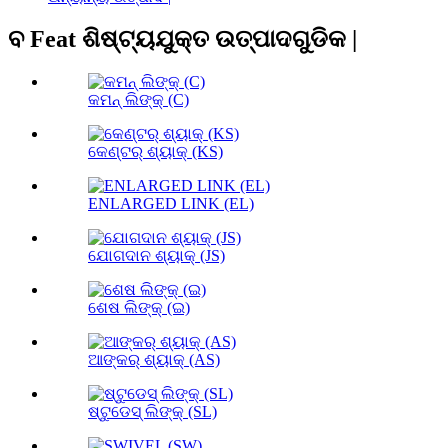
ବ Feat ଶିଷ୍ଟ୍ୟଯୁକ୍ତ ଉତ୍ପାଦଗୁଡିକ |
କମନ୍ ଲିଙ୍କ୍ (C)
କେଣ୍ଟର୍ ଶ୍ୟାକ୍ (KS)
ENLARGED LINK (EL)
ଯୋଗଦାନ ଶ୍ୟାକ୍ (JS)
ଶେଷ ଲିଙ୍କ୍ (ଇ)
ଆଙ୍କର୍ ଶ୍ୟାକ୍ (AS)
ଷ୍ଟୁଡେସ୍ ଲିଙ୍କ୍ (SL)