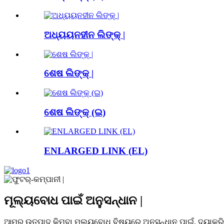
ଅଧ୍ୟୟନହୀନ ଲିଙ୍କ୍ |
ଶେଷ ଲିଙ୍କ୍ |
ଶେଷ ଲିଙ୍କ୍ (ଇ)
ENLARGED LINK (EL)
ମୂଲ୍ୟବୋଧ ପାଇଁ ଅନୁସନ୍ଧାନ |
ଆମର ଉତ୍ପାଦ କିମ୍ବା ମୂଲ୍ୟବୋଧ ବିଷୟରେ ଅନୁସନ୍ଧାନ ପାଇଁ, ଦୟାକର