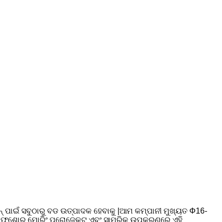
ଚେନ୍ ପାଇଁ ସବୁଠାରୁ ବଡ ଉତ୍ପାଦକ ହେବାକୁ |ଆମ କମ୍ପାନୀ ମୁଖ୍ୟତ Φ16-
ହାଜ, ଅଫଶୋର ମୋରିଂ ପ୍ରୋଜେକ୍ଟ ଏବଂ ସାମରିକ ଉପକରଣରେ ଏହି