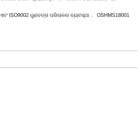
ି ଏବଂ ISO9002 ଗୁଣବତ୍ତା ପରିଚାଳନା ବ୍ୟବସ୍ଥା 、 OSHMS18001