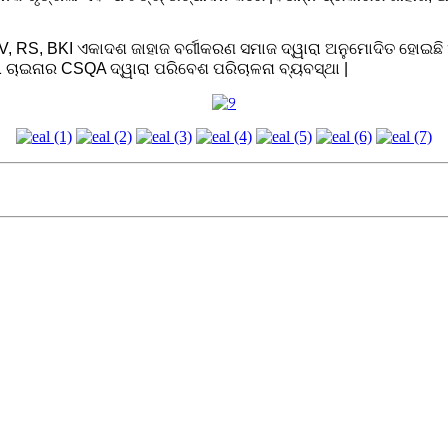
, RS, BKI ଏକାଦଶ ଜାହାଜ ବର୍ଗୀକରଣ ସମାଜ ଦ୍ୱାରା ଅନୁମୋଦିତ ହୋଇଛ
01 ଚାଇନାର CSQA ଦ୍ୱାରା ପରିବେଶ ପରିଚାଳନା ବ୍ୟବସ୍ଥା |