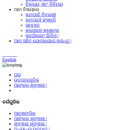
ବିକ୍ରୟ ଏବଂ ବିନିମୟ
ଆମ ବିଷୟରେ
କମ୍ପାନି ବିବରଣୀ
କମ୍ପାନୀ ସଂସ୍କୃତି
ସମ୍ମାନ
କାରଖାନା କ୍ଷେତ୍ର
କର୍ପୋରେଟ୍ ଭିଡିଓ |
ଆମ ସହିତ ଯୋଗାଯୋଗ କରନ୍ତୁ |
Chinese
English
ଘର
ଉତ୍ପାଦଗୁଡିକ
ଆଙ୍କର୍ ଶୃଙ୍ଖଳା |
ବର୍ଗଗୁଡିକ
ଆନୁଷଙ୍ଗିକ
ଆଙ୍କର୍ ଶୃଙ୍ଖଳା |
ଶୃଙ୍ଖଳା ଶୃଙ୍ଖଳା |
ଅନ୍ୟାନ୍ୟ ଉତ୍ପାଦ |