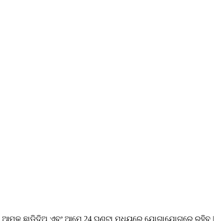
ି ଆମକୁ ଛାଡିଦିଅ ଏବଂ ଆମେ 24 ଘଣ୍ଟା ମଧ୍ୟରେ ଯୋଗାଯୋଗରେ ରହିବୁ |