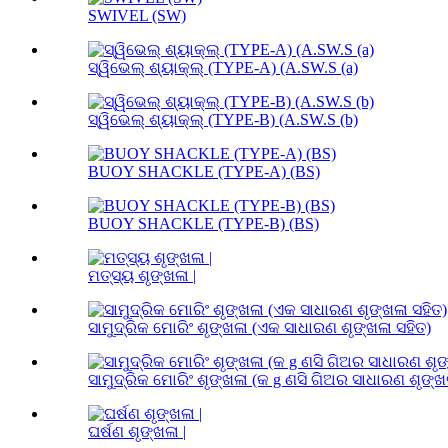
SWIVEL (SW)
ସ୍ୱିଭେଲ୍ ଶ୍ୟାକ୍ଲ୍ (TYPE-A) (A.SW.S (a)
ସ୍ୱିଭେଲ୍ ଶ୍ୟାକ୍ଲ୍ (TYPE-B) (A.SW.S (b)
BUOY SHACKLE (TYPE-A) (BS)
BUOY SHACKLE (TYPE-B) (BS)
ମତ୍ସ୍ୟ ଶୃଙ୍ଖଳା |
ସାମୁଦ୍ରିକ ମୋରିଂ ଶୃଙ୍ଖଳା (ଏକ ସାଧାରଣ ଶୃଙ୍ଖଳା ସହିତ)
ସାମୁଦ୍ରିକ ମୋରିଂ ଶୃଙ୍ଖଳା (କ g ଣସି ଗିଅର ସାଧାରଣ ଶୃଙ୍ଖଳା
ଘର୍ଷଣ ଶୃଙ୍ଖଳା |