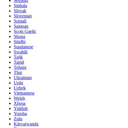
Sesotho
Sinhala
Slovak
Slovenian
Somali
Samoan
Scots Gaelic
Shona
Sindhi
Sundanese
Swahili
Tajik
Tamil
Telugu
Thai
Ukrainian
Urdu
Uzbek
Vietnamese
Welsh
Xhosa
Yiddish
Yoruba
Zulu
Kinyarwanda