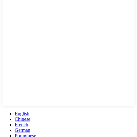
English
Chinese
French
German
Portuguese