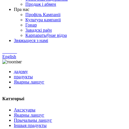
Продаж і абмен
Пра нас
Профіль Кампаніі
Культура кампаніі
Гонар
Завадскі раён
Карпаратыўнае відэа
Звяжыцеся з намі
Chinese
English
дадому
прадукты
Якарны ланцуг
Катэгорыі
Аксэсуары
Якарны ланцуг
Прычальны ланцуг
Іншыя прадукты