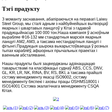
Тэгі прадукту
З моманту заснавання, абапіраючыся на перавагі Laiwu
Steel Group, мы сталі адным з найбуйнейшых вытворцаў
якарных і швартавых ланцугоў у Кітаі з гадавой
прадукцыйнасцю 100 000 тон.Наша кампанія ў асноўным
вырабляе Φ16-132 мм стандартныя марскія якарныя
ланцугі AM2, AM3, а таксама нестандартныя ланцугі і
фітынгі.Прадукцыя шырока выкарыстоўваецца ў розных
тыпах караблёў, афшорных прычальных праектах і
ваенным абсталяванні.
Нашы прадукты былі зацверджаны адзінаццаццю
таварыствамі па класіфікацыі суднаў ABS, CCS, DNV,
GL, KR, LR, NK, RINA, BV, RS, BKI, а таксама прайшлі
сістэму менеджменту якасці ISO9002, сістэму
менеджменту бяспекі і аховы працы OSHMS18001 і
ISO14001 Сістэма экалагічнага менеджменту CSQA
Кітая.