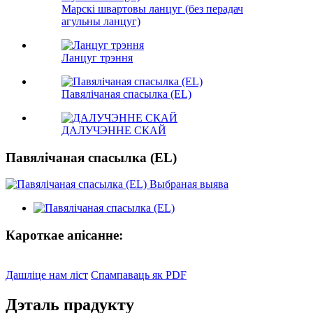
Марскі швартовы ланцуг (без перадач
агульны ланцуг)
Ланцуг трэння
Павялічаная спасылка (EL)
ДАЛУЧЭННЕ СКАЙ
Павялічаная спасылка (EL)
Кароткае апісанне:
Дашліце нам ліст
Спампаваць як PDF
Дэталь прадукту