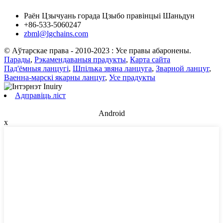
Раён Цзычуань горада Цзыбо правінцыі Шаньдун
+86-533-5060247
zbml@lgchains.com
© Аўтарскае права - 2010-2023 : Усе правы абаронены.
Парады
,
Рэкамендаваныя прадукты
,
Карта сайта
Пад'ёмныя ланцугі
,
Шпілька звяна ланцуга
,
Зварной ланцуг
,
Ваенна-марскі якарны ланцуг
,
Усе прадукты
Адправіць ліст
Android
x