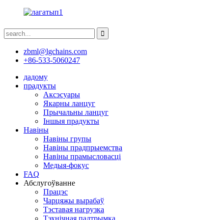
zbml@lgchains.com
+86-533-5060247
дадому
прадукты
Аксэсуары
Якарны ланцуг
Прычальны ланцуг
Іншыя прадукты
Навіны
Навіны групы
Навіны прадпрыемства
Навіны прамысловасці
Медыя-фокус
FAQ
Абслугоўванне
Працэс
Чарцяжы вырабаў
Тэставая нагрузка
Тэхнічная падтрымка