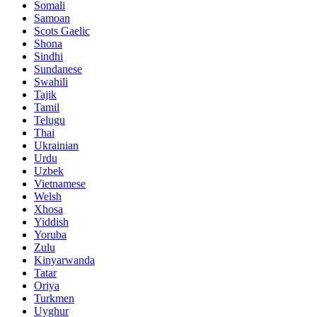
Somali
Samoan
Scots Gaelic
Shona
Sindhi
Sundanese
Swahili
Tajik
Tamil
Telugu
Thai
Ukrainian
Urdu
Uzbek
Vietnamese
Welsh
Xhosa
Yiddish
Yoruba
Zulu
Kinyarwanda
Tatar
Oriya
Turkmen
Uyghur