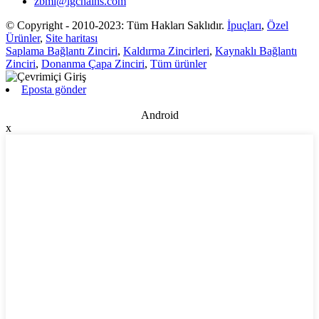
zbml@lgchains.com
© Copyright - 2010-2023: Tüm Hakları Saklıdır.
İpuçları
,
Özel
Ürünler
,
Site haritası
Saplama Bağlantı Zinciri
,
Kaldırma Zincirleri
,
Kaynaklı Bağlantı
Zinciri
,
Donanma Çapa Zinciri
,
Tüm ürünler
Eposta gönder
Android
x