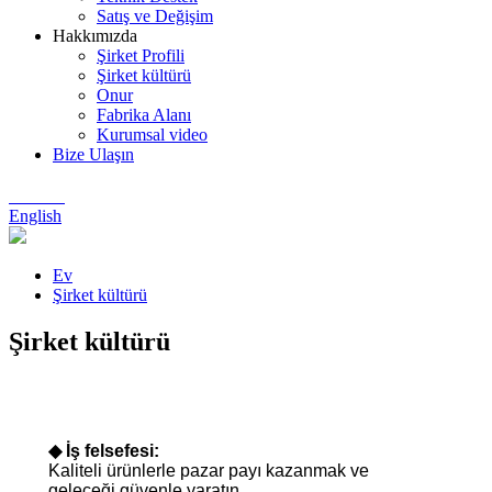
Satış ve Değişim
Hakkımızda
Şirket Profili
Şirket kültürü
Onur
Fabrika Alanı
Kurumsal video
Bize Ulaşın
Chinese
English
Ev
Şirket kültürü
Şirket kültürü
◆ İş felsefesi:
Kaliteli ürünlerle pazar payı kazanmak ve
geleceği güvenle yaratın