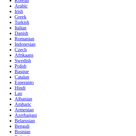
Korean
Arabic
Irish
Greek
Turkish
Italian
Danish
Romanian
Indonesian
Czech
Afrikaans
Swedish
Polish
Basque
Catalan
Esperanto
Hindi
Lao
Albanian
Amharic
Armenian
Azerbaijani
Belarusian
Bengali
Bosnian