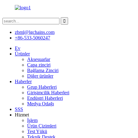
zbml@lgchains.com
+86-533-5060247
Ev
Ürünler
Aksesuarlar
Çapa zinciri
Bağlama Zinciri
Diğer ürünler
Haberler
Grup Haberleri
Girişimcilik Haberleri
Endüstri Haberleri
Medya Odağı
SSS
Hizmet
İşlem
Ürün Çizimleri
Test Yükü
Teknik Destek