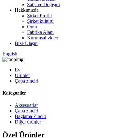
Satış ve Değişim
Hakkımızda
Şirket Profili
Şirket kültürü
Onur
Fabrika Alanı
Kurumsal video
Bize Ulaşın
English
Ev
Ürünler
Çapa zinciri
Kategoriler
Aksesuarlar
Çapa zinciri
Bağlama Zinciri
Diğer ürünler
Özel Ürünler