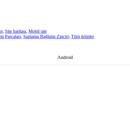
er
,
Site haritası
,
Mobil site
tı Parçaları
,
Saplama Bağlantı Zinciri
,
Tüm ürünler
Android