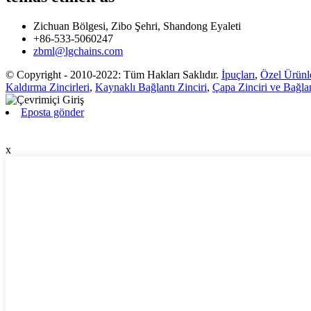
Zichuan Bölgesi, Zibo Şehri, Shandong Eyaleti
+86-533-5060247
zbml@lgchains.com
© Copyright - 2010-2022: Tüm Hakları Saklıdır.
İpuçları
,
Özel Ürünl
Kaldırma Zincirleri
,
Kaynaklı Bağlantı Zinciri
,
Çapa Zinciri ve Bağlan
Eposta gönder
x