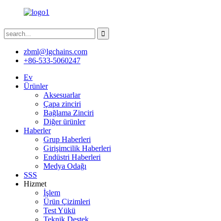
zbml@lgchains.com
+86-533-5060247
Ev
Ürünler
Aksesuarlar
Çapa zinciri
Bağlama Zinciri
Diğer ürünler
Haberler
Grup Haberleri
Girişimcilik Haberleri
Endüstri Haberleri
Medya Odağı
SSS
Hizmet
İşlem
Ürün Çizimleri
Test Yükü
Teknik Destek