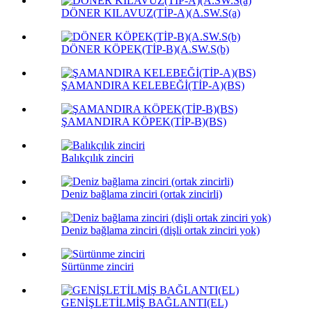
DÖNER KILAVUZ(TİP-A)(A.SW.S(a)
DÖNER KÖPEK(TİP-B)(A.SW.S(b)
ŞAMANDIRA KELEBEĞİ(TİP-A)(BS)
ŞAMANDIRA KÖPEK(TİP-B)(BS)
Balıkçılık zinciri
Deniz bağlama zinciri (ortak zincirli)
Deniz bağlama zinciri (dişli ortak zinciri yok)
Sürtünme zinciri
GENİŞLETİLMİŞ BAĞLANTI(EL)