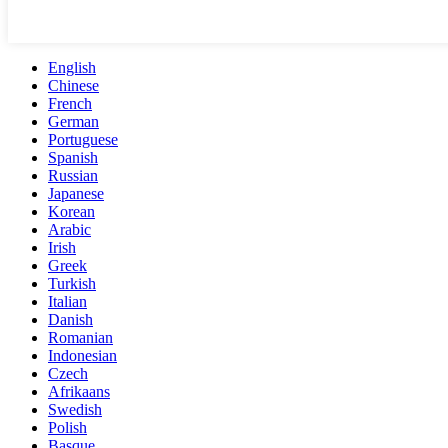
English
Chinese
French
German
Portuguese
Spanish
Russian
Japanese
Korean
Arabic
Irish
Greek
Turkish
Italian
Danish
Romanian
Indonesian
Czech
Afrikaans
Swedish
Polish
Basque