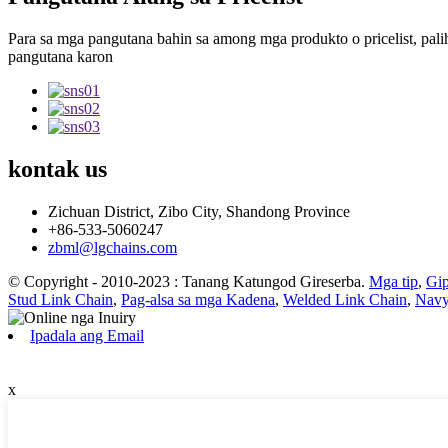
Para sa mga pangutana bahin sa among mga produkto o pricelist, pali
pangutana karon
kontak
us
Zichuan District, Zibo City, Shandong Province
+86-533-5060247
zbml@lgchains.com
© Copyright - 2010-2023 : Tanang Katungod Gireserba.
Mga tip
,
Gip
Stud Link Chain
,
Pag-alsa sa mga Kadena
,
Welded Link Chain
,
Navy
Ipadala ang Email
x