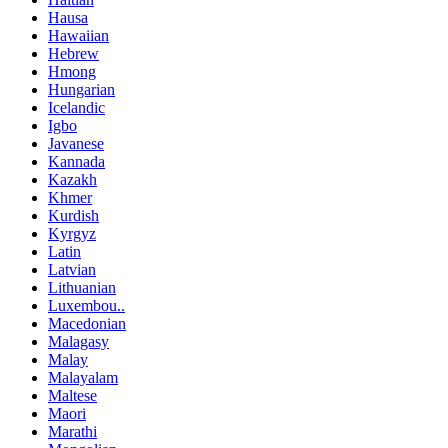
Hausa
Hawaiian
Hebrew
Hmong
Hungarian
Icelandic
Igbo
Javanese
Kannada
Kazakh
Khmer
Kurdish
Kyrgyz
Latin
Latvian
Lithuanian
Luxembou..
Macedonian
Malagasy
Malay
Malayalam
Maltese
Maori
Marathi