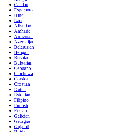
Catalan
Esperanto
Hindi
Lao
Albanian
Amharic
Armenian
Azerbaijani
Belarusian
Bengali
Bosnian
Bulgarian
Cebuano
Chichewa
Corsican
Croatian
Dutch
Estonian
Filipino
Finnish
Frisian
Galician
Georgian
Gujarati
Haitian