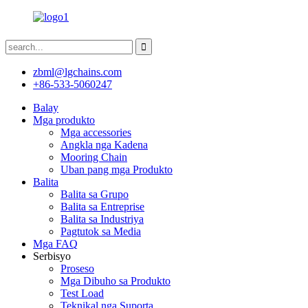
zbml@lgchains.com
+86-533-5060247
Balay
Mga produkto
Mga accessories
Angkla nga Kadena
Mooring Chain
Uban pang mga Produkto
Balita
Balita sa Grupo
Balita sa Entreprise
Balita sa Industriya
Pagtutok sa Media
Mga FAQ
Serbisyo
Proseso
Mga Dibuho sa Produkto
Test Load
Teknikal nga Suporta