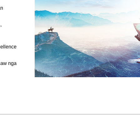
an
,
ellence
baw nga