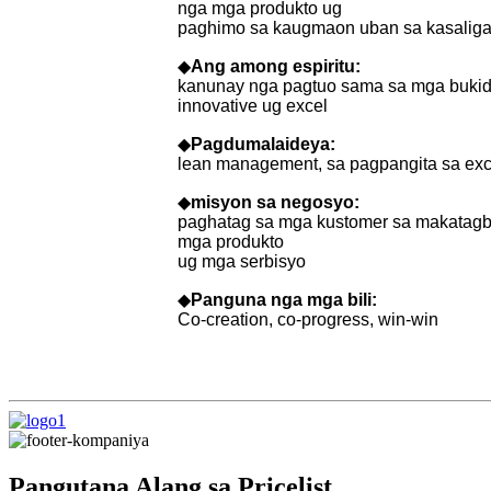
nga mga produkto ug
paghimo sa kaugmaon uban sa kasalig
◆
Ang among espiritu:
kanunay nga pagtuo sama sa mga bukid
innovative ug excel
◆
Pagdumala
ideya:
lean management, sa pagpangita sa exc
◆
misyon sa negosyo
:
paghatag sa mga kustomer sa makatag
mga produkto
ug mga serbisyo
◆
Panguna nga mga bili:
Co-creation, co-progress, win-win
Pangutana Alang sa Pricelist