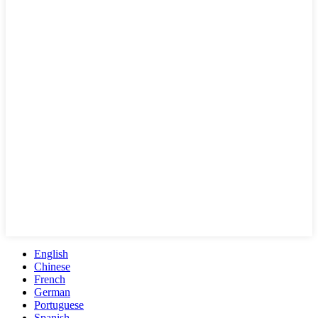
English
Chinese
French
German
Portuguese
Spanish