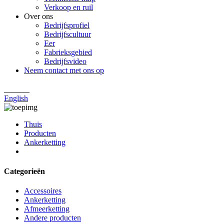
Verkoop en ruil
Over ons
Bedrijfsprofiel
Bedrijfscultuur
Eer
Fabrieksgebied
Bedrijfsvideo
Neem contact met ons op
Chinese
English
Thuis
Producten
Ankerketting
Categorieën
Accessoires
Ankerketting
Afmeerketting
Andere producten