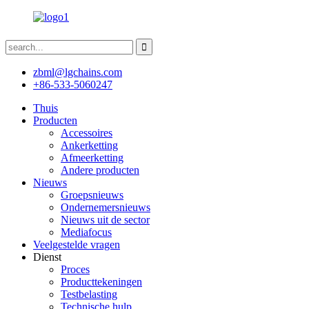
zbml@lgchains.com
+86-533-5060247
Thuis
Producten
Accessoires
Ankerketting
Afmeerketting
Andere producten
Nieuws
Groepsnieuws
Ondernemersnieuws
Nieuws uit de sector
Mediafocus
Veelgestelde vragen
Dienst
Proces
Producttekeningen
Testbelasting
Technische hulp