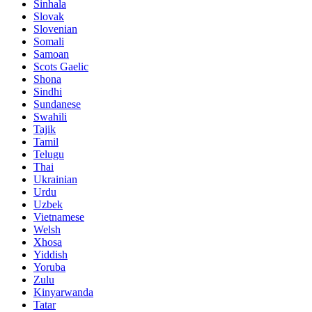
Sinhala
Slovak
Slovenian
Somali
Samoan
Scots Gaelic
Shona
Sindhi
Sundanese
Swahili
Tajik
Tamil
Telugu
Thai
Ukrainian
Urdu
Uzbek
Vietnamese
Welsh
Xhosa
Yiddish
Yoruba
Zulu
Kinyarwanda
Tatar