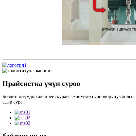
Прайсистка үчүн суроо
Биздин өнүмдөр же прейскурант жөнүндө суроолоруңуз болсо, 
азыр сура
байланыш
us