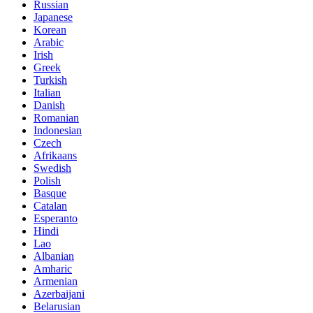
Russian
Japanese
Korean
Arabic
Irish
Greek
Turkish
Italian
Danish
Romanian
Indonesian
Czech
Afrikaans
Swedish
Polish
Basque
Catalan
Esperanto
Hindi
Lao
Albanian
Amharic
Armenian
Azerbaijani
Belarusian