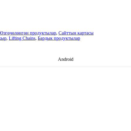
Өзгөчөлөнгөн продуктылар
,
Сайттын картасы
жыр
,
Lifting Chains
,
Бардык продуктылар
Android