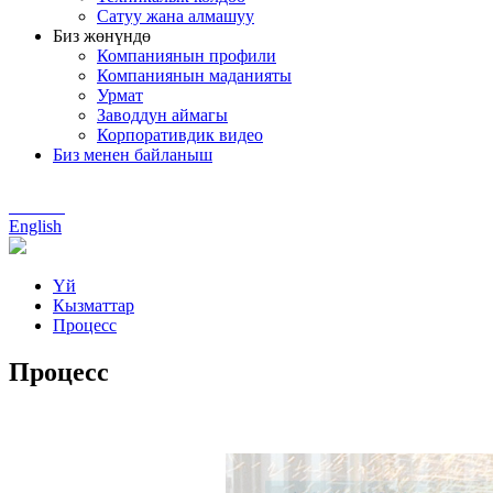
Сатуу жана алмашуу
Биз жөнүндө
Компаниянын профили
Компаниянын маданияты
Урмат
Заводдун аймагы
Корпоративдик видео
Биз менен байланыш
Chinese
English
Үй
Кызматтар
Процесс
Процесс