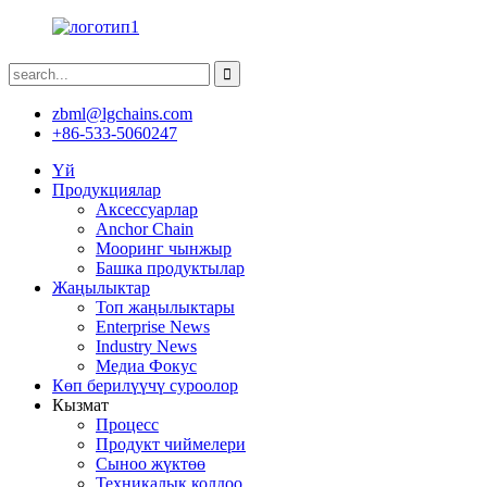
zbml@lgchains.com
+86-533-5060247
Үй
Продукциялар
Аксессуарлар
Anchor Chain
Мооринг чынжыр
Башка продуктылар
Жаңылыктар
Топ жаңылыктары
Enterprise News
Industry News
Медиа Фокус
Көп берилүүчү суроолор
Кызмат
Процесс
Продукт чиймелери
Сыноо жүктөө
Техникалык колдоо