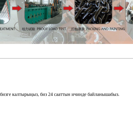
бизге калтырыңыз, биз 24 сааттын ичинде байланышабыз.