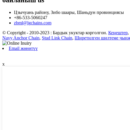
Цзычуань району, Зибо шаары, Шаньдун провинциясы
+86-533-5060247
zbml@lgchains.com
© Copyright - 2010-2023 : Бардык укуктар корголгон.
Кеңештер
,
Navy Anchor Chain
,
Stud Link Chain
,
Ширетилген шилтеме чын
Email жөнөтүү
x