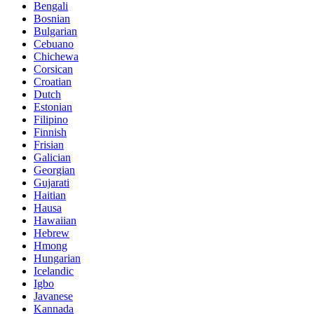
Bengali
Bosnian
Bulgarian
Cebuano
Chichewa
Corsican
Croatian
Dutch
Estonian
Filipino
Finnish
Frisian
Galician
Georgian
Gujarati
Haitian
Hausa
Hawaiian
Hebrew
Hmong
Hungarian
Icelandic
Igbo
Javanese
Kannada