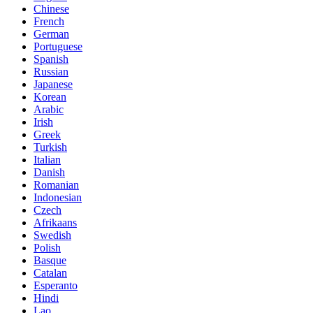
Chinese
French
German
Portuguese
Spanish
Russian
Japanese
Korean
Arabic
Irish
Greek
Turkish
Italian
Danish
Romanian
Indonesian
Czech
Afrikaans
Swedish
Polish
Basque
Catalan
Esperanto
Hindi
Lao