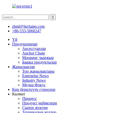
zbml@lgchains.com
+86-533-5060247
Үй
Продукциялар
Аксессуарлар
Anchor Chain
Мооринг чынжыр
Башка продуктылар
Жаңылыктар
Топ жаңылыктары
Enterprise News
Industry News
Медиа Фокус
Көп берилүүчү суроолор
Кызмат
Процесс
Продукт чиймелери
Сыноо жүктөө
Техникалык колдоо