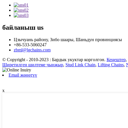
байланыш
us
Цзычуань району, Зибо шаары, Шаньдун провинциясы
+86-533-5060247
zbml@lgchains.com
© Copyright - 2010-2023 : Бардык укуктар корголгон.
Кеңештер
,
Ширетилген шилтеме чынжыр
,
Stud Link Chain
,
Lifting Chains
,
Email жөнөтүү
x