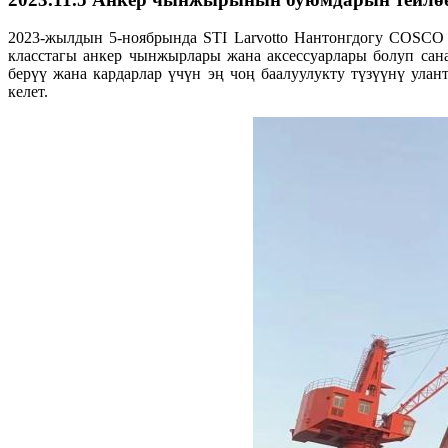
2023-жылдын 5-ноябрында STI Larvotto Нантонгдогу COSCO 
класстагы анкер чынжырлары жана аксессуарлары болуп сана
берүү жана кардарлар үчүн эң чоң баалуулукту түзүүнү ул
келет.