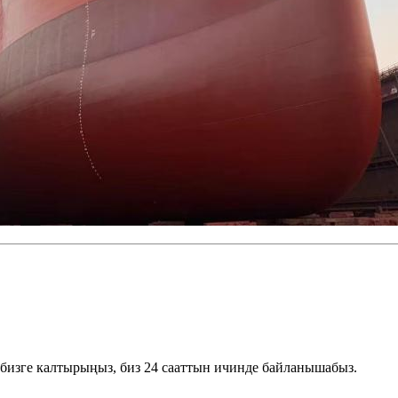
бизге калтырыңыз, биз 24 сааттын ичинде байланышабыз.