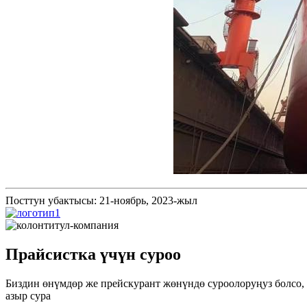
Посттун убактысы: 21-ноябрь, 2023-жыл
Прайсистка үчүн суроо
Биздин өнүмдөр же прейскурант жөнүндө суроолоруңуз болсо, 
азыр сура