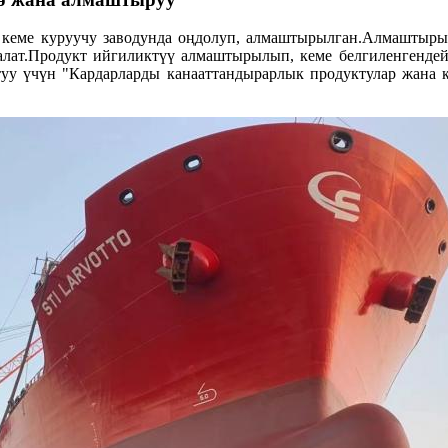
кеме куруучу заводунда оңдолуп, алмаштырылган.Алмаштырыл
лат.Продукт ийгиликтүү алмаштырылып, кеме белгиленгендей 
антуу үчүн "Кардарларды канааттандырарлык продуктулар жана