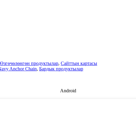
Өзгөчөлөнгөн продуктылар
,
Сайттын картасы
Navy Anchor Chain
,
Бардык продуктылар
Android