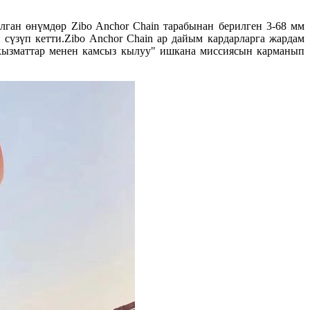
ган өнүмдөр Zibo Anchor Chain тарабынан берилген 3-68 мм
сүзүп кетти.Zibo Anchor Chain ар дайым кардарларга жардам
 кызматтар менен камсыз кылуу" ишкана миссиясын карманып