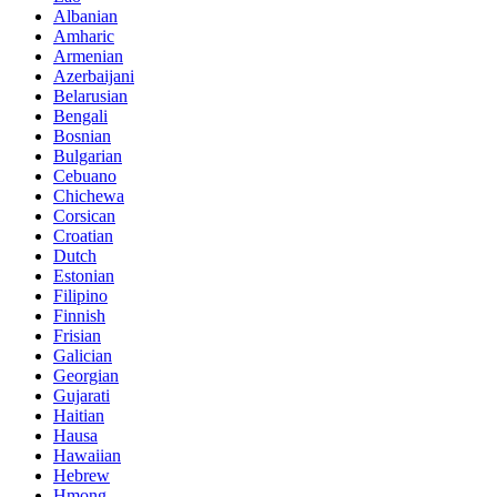
Albanian
Amharic
Armenian
Azerbaijani
Belarusian
Bengali
Bosnian
Bulgarian
Cebuano
Chichewa
Corsican
Croatian
Dutch
Estonian
Filipino
Finnish
Frisian
Galician
Georgian
Gujarati
Haitian
Hausa
Hawaiian
Hebrew
Hmong