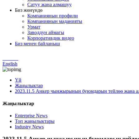
Сатуу жана алмашуу
Биз жөнүндө
Компаниянын профили
Компаниянын маданияты
Урмат
Заводдун аймагы
Корпоративдик видео
Биз менен байланыш
Chinese
English
Үй
Жаңылыктар
2023.11.5 Анкер чынжырынын буюмдарын тейлөө жана 
Жаңылыктар
Enterprise News
Топ жаңылыктары
Industry News
2023.11.5 Анкер чынжырынын буюмдарын тейлө