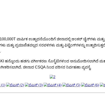
, 100,000T ವಾರ್ಷಿಕ ಉತ್ಪಾದನೆಯೊಂದಿಗೆ ಚೀನಾದಲ್ಲಿ ಆಂಕರ್ ಚೈನ್‌ಗಳು ಮತ್
್ತು ಪ್ರಮಾಣಿತವಲ್ಲದ ಸರಪಳಿಗಳು ಮತ್ತು ಫಿಟ್ಟಿಂಗ್‌ಗಳನ್ನು ಉತ್ಪಾದಿಸುತ್
.
KI ಹನ್ನೊಂದು ಹಡಗು ವರ್ಗೀಕರಣ ಸೊಸೈಟಿಗಳಿಂದ ಅನುಮೋದಿಸಲಾಗಿದೆ ಮತ್ತ
 ಅಂಗೀಕರಿಸಲಾಗಿದೆ. ಚೀನಾದ CSQA ನಿಂದ ಪರಿಸರ ನಿರ್ವಹಣಾ ವ್ಯವಸ್ಥೆ.