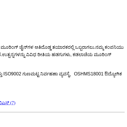
ತು ಮೂರಿಂಗ್ ಚೈನ್‌ಗಳ ಅತಿದೊಡ್ಡ ತಯಾರಕರಲ್ಲಿ ಒಬ್ಬರಾಗಲು.ನಮ್ಮ ಕಂಪನಿಯು
ತದೆ.ಉತ್ಪನ್ನಗಳನ್ನು ವಿವಿಧ ರೀತಿಯ ಹಡಗುಗಳು, ಕಡಲಾಚೆಯ ಮೂರಿಂಗ್
ು ISO9002 ಗುಣಮಟ್ಟ ನಿರ್ವಹಣಾ ವ್ಯವಸ್ಥೆ、OSHMS18001 ಔದ್ಯೋಗಿಕ