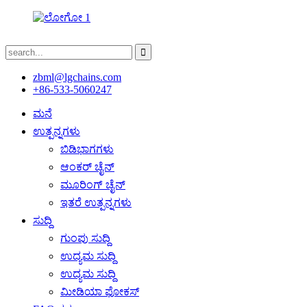
zbml@lgchains.com
+86-533-5060247
ಮನೆ
ಉತ್ಪನ್ನಗಳು
ಬಿಡಿಭಾಗಗಳು
ಆಂಕರ್ ಚೈನ್
ಮೂರಿಂಗ್ ಚೈನ್
ಇತರೆ ಉತ್ಪನ್ನಗಳು
ಸುದ್ದಿ
ಗುಂಪು ಸುದ್ದಿ
ಉದ್ಯಮ ಸುದ್ದಿ
ಉದ್ಯಮ ಸುದ್ದಿ
ಮೀಡಿಯಾ ಫೋಕಸ್