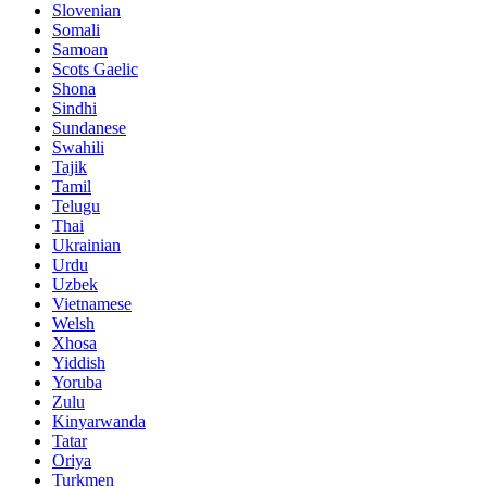
Slovenian
Somali
Samoan
Scots Gaelic
Shona
Sindhi
Sundanese
Swahili
Tajik
Tamil
Telugu
Thai
Ukrainian
Urdu
Uzbek
Vietnamese
Welsh
Xhosa
Yiddish
Yoruba
Zulu
Kinyarwanda
Tatar
Oriya
Turkmen