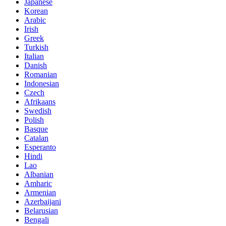
Japanese
Korean
Arabic
Irish
Greek
Turkish
Italian
Danish
Romanian
Indonesian
Czech
Afrikaans
Swedish
Polish
Basque
Catalan
Esperanto
Hindi
Lao
Albanian
Amharic
Armenian
Azerbaijani
Belarusian
Bengali