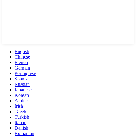
English
Chinese
French
German
Portuguese
Spanish
Russian
Japanese
Korean
Arabic
Irish
Greek
Turkish
Italian
Danish
Romanian