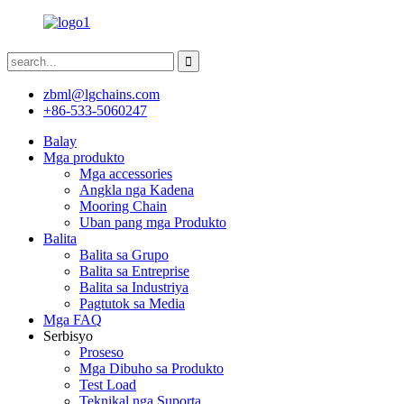
zbml@lgchains.com
+86-533-5060247
Balay
Mga produkto
Mga accessories
Angkla nga Kadena
Mooring Chain
Uban pang mga Produkto
Balita
Balita sa Grupo
Balita sa Entreprise
Balita sa Industriya
Pagtutok sa Media
Mga FAQ
Serbisyo
Proseso
Mga Dibuho sa Produkto
Test Load
Teknikal nga Suporta