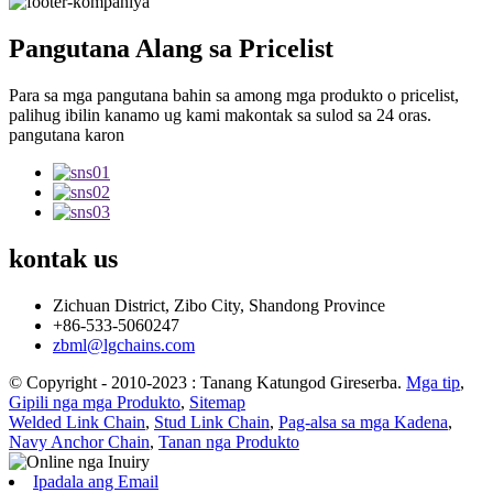
Pangutana Alang sa Pricelist
Para sa mga pangutana bahin sa among mga produkto o pricelist,
palihug ibilin kanamo ug kami makontak sa sulod sa 24 oras.
pangutana karon
kontak
us
Zichuan District, Zibo City, Shandong Province
+86-533-5060247
zbml@lgchains.com
© Copyright - 2010-2023 : Tanang Katungod Gireserba.
Mga tip
,
Gipili nga mga Produkto
,
Sitemap
Welded Link Chain
,
Stud Link Chain
,
Pag-alsa sa mga Kadena
,
Navy Anchor Chain
,
Tanan nga Produkto
Ipadala ang Email