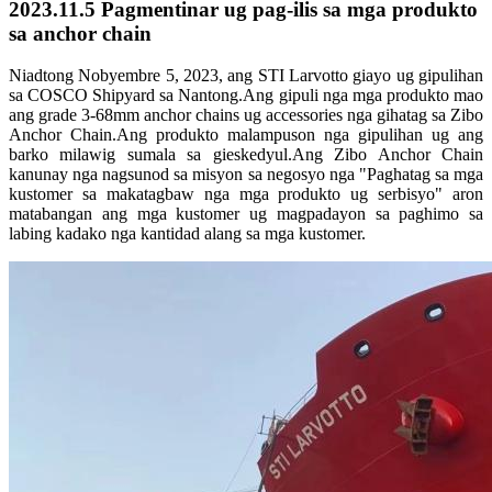
2023.11.5 Pagmentinar ug pag-ilis sa mga produkto
sa anchor chain
Niadtong Nobyembre 5, 2023, ang STI Larvotto giayo ug gipulihan
sa COSCO Shipyard sa Nantong.Ang gipuli nga mga produkto mao
ang grade 3-68mm anchor chains ug accessories nga gihatag sa Zibo
Anchor Chain.Ang produkto malampuson nga gipulihan ug ang
barko milawig sumala sa gieskedyul.Ang Zibo Anchor Chain
kanunay nga nagsunod sa misyon sa negosyo nga "Paghatag sa mga
kustomer sa makatagbaw nga mga produkto ug serbisyo" aron
matabangan ang mga kustomer ug magpadayon sa paghimo sa
labing kadako nga kantidad alang sa mga kustomer.